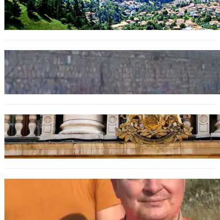
Полицията алармира за нова схема с
фалшиви лечители и „вълшебни“ мехлеми
БЪЛГАРИЯ
Ограничават движението по улица
„Вълноломна“ във Варна
БЪЛГАРИЯ
Дрон навлезе в България край границата с
Румъния
БЪЛГАРИЯ
МЗХ: Ловните билети ще могат да се
издават онлайн