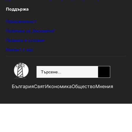
Поддържа
Поверителност
Политика за „бисквитки“
Правила и условия
Контакт с нас
SEARCH
България
Свят
Икономика
Общество
Мнения