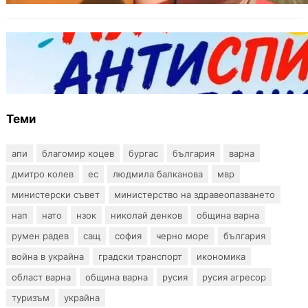
БЪЛГАРИЯ
Варна предлага безплатни и анонимни
тестове за ХИВ и други инфекции през
август
Теми
апи
благомир коцев
бургас
българия
варна
дмитро колев
ес
людмила балканова
мвр
министерски съвет
министерство на здравеопазването
нап
нато
нзок
николай денков
община варна
румен радев
сащ
софия
черно море
българия
война в украйна
градски транспорт
икономика
област варна
община варна
русия
русия агресор
туризъм
украйна