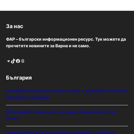
За нас
ФАР – български информационен ресурс. Тук можете да
прочетете новините за Варна и не само.
Telegram
TikTok
Facebook
Threads
България
Полицията алармира за нова схема с фалшиви лечители и
„вълшебни“ мехлеми
Ограничават движението по улица „Вълноломна“ във
Варна
Дрон навлезе в България край границата с Румъния