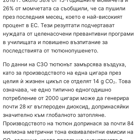
2018 г. около 38% от 15-годишните момичета и
26% от момчетата са съобщили, че са пушили
през последния месец, което е най-високият
процент в ЕС. Тези резултати подчертават
нуждата от целенасочени превантивни програми
в училищата и повишено възпитание за
последствията от тютюнопушенето.
По данни на СЗО тютюнът замърсява въздуха,
като за производството на една цигара през
целия ѝ жизнен цикъл се отделят 14 g CO₂. Това
означава, че едно типично едногодишно
потребление от 2000 цигари може да генерира
почти 28 кг въглероден диоксид, допринасяйки
значително към глобалното затопляне.
Производството на тютюн допринася за почти 84
милиона метрични тона еквивалентни емисии на