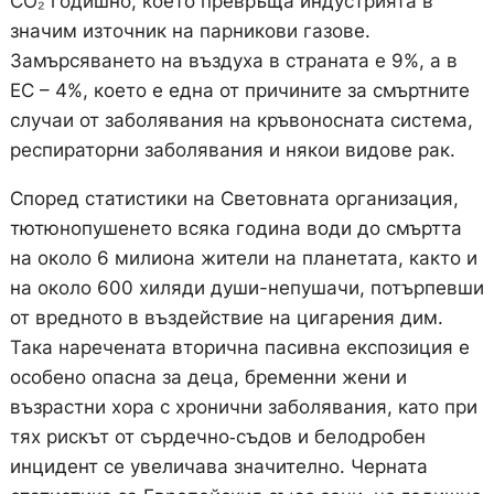
CO₂ годишно, което превръща индустрията в
значим източник на парникови газове.
Замърсяването на въздуха в страната е 9%, а в
ЕС – 4%, което е една от причините за смъртните
случаи от заболявания на кръвоносната система,
респираторни заболявания и някои видове рак.
Според статистики на Световната организация,
тютюнопушенето всяка година води до смъртта
на около 6 милиона жители на планетата, както и
на около 600 хиляди души-непушачи, потърпевши
от вредното в въздействие на цигарения дим.
Така наречената вторична пасивна експозиция е
особено опасна за деца, бременни жени и
възрастни хора с хронични заболявания, като при
тях рискът от сърдечно‑съдов и белодробен
инцидент се увеличава значително. Черната