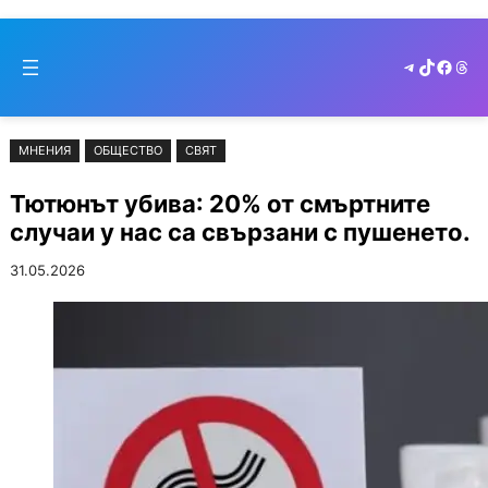
Към
Skip
съдържанието
to
Telegram
TikTok
Faceb
Thr
cont
МНЕНИЯ
ОБЩЕСТВО
СВЯТ
Тютюнът убива: 20% от смъртните
случаи у нас са свързани с пушенето.
31.05.2026