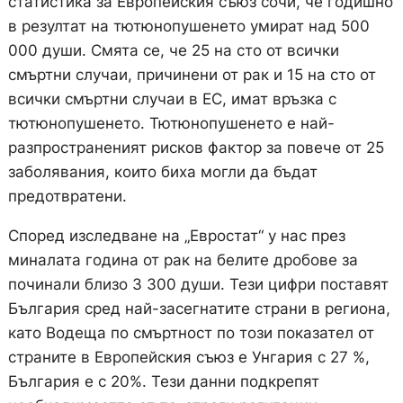
статистика за Европейския съюз сочи, че годишно
в резултат на тютюнопушенето умират над 500
000 души. Смята се, че 25 на сто от всички
смъртни случаи, причинени от рак и 15 на сто от
всички смъртни случаи в ЕС, имат връзка с
тютюнопушенето. Тютюнопушенето е най-
разпространеният рисков фактор за повече от 25
заболявания, които биха могли да бъдат
предотвратени.
Според изследване на „Евростат“ у нас през
миналата година от рак на белите дробове за
починали близо 3 300 души. Тези цифри поставят
България сред най-засегнатите страни в региона,
като Водеща по смъртност по този показател от
страните в Европейския съюз е Унгария с 27 %,
България e с 20%. Тези данни подкрепят