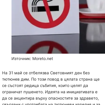
Източник: Moreto.net
На 31 май се отбелязва Световният ден без
тютюнев дим. По този повод в цялата страна ще
се състоят редица събития, които целят да
ограничат пушенето. Идеята на инициативата е
да се акцентира върху опасностите за здравето,
свързани с употребата на тютюневи изделия и за