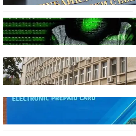
БЪЛГАРИЯ
Разкриха дългогодишен пробив в
държавни информационни системи
ОБЩЕСТВО
Домашният арест на шофьора, обвинен за
смъртта на моторист, остава в сила
ОБЩЕСТВО
Предплатените карти за градския
транспорт във Варна отново влизат в
употреба