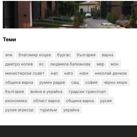
БЪЛГАРИЯ
12 съдебни дела оспорват заповедите за
събаряне на сгради в местността „Баба
Алино“
Теми
апи
благомир коцев
бургас
българия
варна
дмитро колев
ес
людмила балканова
мвр
мон
министерски съвет
нап
нато
нзок
николай денков
община варна
румен радев
сащ
софия
черно море
българия
война в украйна
градски транспорт
икономика
област варна
община варна
русия
русия агресор
туризъм
украйна