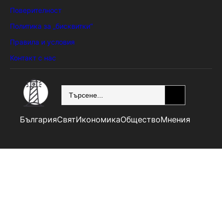
Поверителност
Политика за „бисквитки“
Правила и условия
Контакт с нас
SEARCH
България
Свят
Икономика
Общество
Мнения