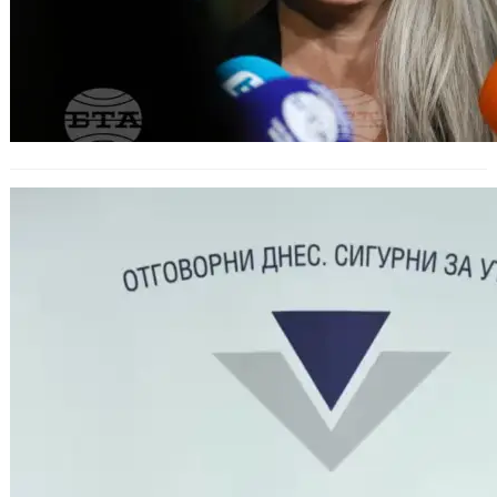
По-висока здравна вноска за
безработни и завършили ученици
от август