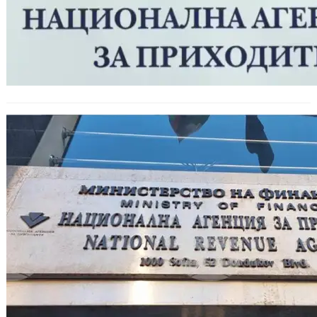
Разследват двама инспектори на
НАП за подкуп в Черноморец