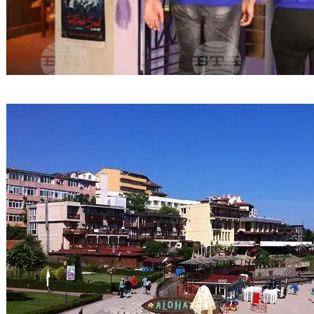
НАП разкри схема за укриване на
оборот в популярно заведение на
плаж „Каваците“ и засили контрола
по Черноморието