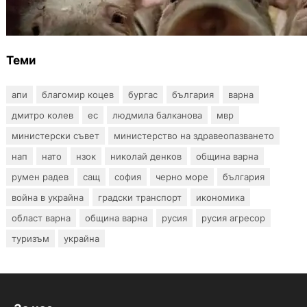
чума по свинете в стопанство край Варна
Теми
апи
благомир коцев
бургас
българия
варна
дмитро колев
ес
людмила балканова
мвр
министерски съвет
министерство на здравеопазването
нап
нато
нзок
николай денков
община варна
румен радев
сащ
софия
черно море
българия
война в украйна
градски транспорт
икономика
област варна
община варна
русия
русия агресор
туризъм
украйна