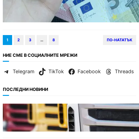
1
2
3
…
8
ПО-НАТАТЪК
НИЕ СМЕ В СОЦИАЛНИТЕ МРЕЖИ
Telegram
TikTok
Facebook
Threads
ПОСЛЕДНИ НОВИНИ
БЪЛГАРИЯ
Нови ограничения за камионите над 12
тона по ключови пътища през август