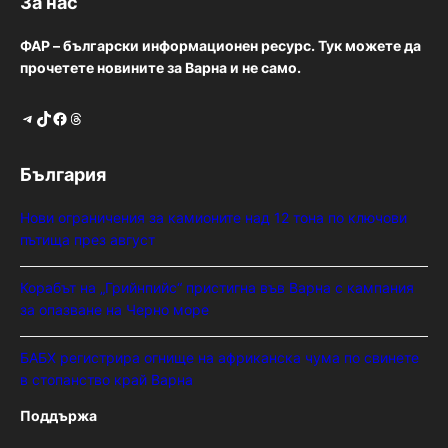
За нас
ФАР – български информационен ресурс. Тук можете да
прочетете новините за Варна и не само.
Telegram
TikTok
Facebook
Threads
България
Нови ограничения за камионите над 12 тона по ключови
пътища през август
Корабът на „Грийнпийс“ пристигна във Варна с кампания
за опазване на Черно море
БАБХ регистрира огнище на африканска чума по свинете
в стопанство край Варна
Поддържа