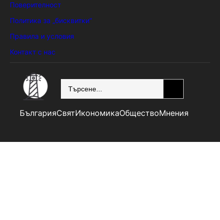
Поверителност
Политика за „бисквитки“
Правила и условия
Контакт с нас
SEARCH
България
Свят
Икономика
Общество
Мнения