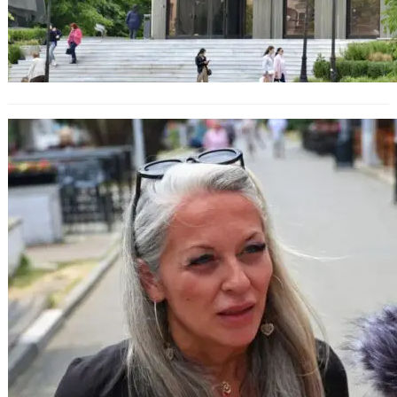
НАП засили проверките по
Черноморието, запечатват обекти
без касови апарати