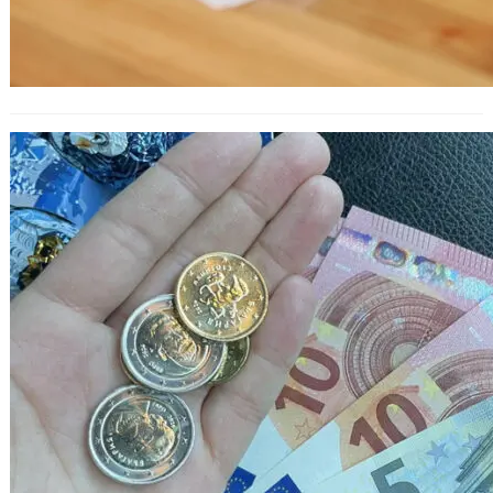
НАП: Абитуриентите във
Варненско трябва сами да платят
здравните си вноски