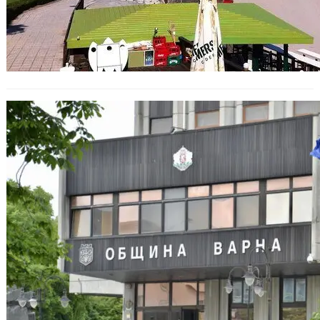
Нови бомбени заплахи
предизвикаха проверки във Варна
и страната