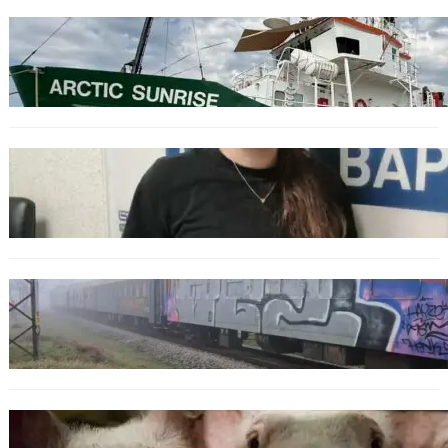
БЪЛГАРИЯ
Корабът на „Грийнпийс“ пристигна във
Варна с кампания за опазване на Черно
море
ОБЩЕСТВО
Варненска ученичка създаде интерактивна
карта за сигнали за проблеми с боклука
ОБЩЕСТВО
Бързият влак София – Варна блъсна и уби
жена край гара Бутово
БЪЛГАРИЯ
БАБХ регистрира огнище на африканска