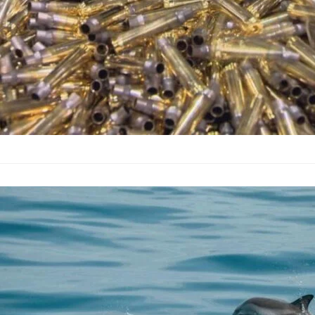
ИАРА обясни 
войната в Ук
Свят
–
09.06.2026
По-честото присъст
фактора и не може д