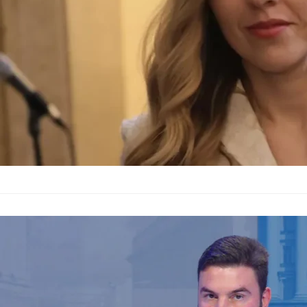
масата за преговори
министър Велислава
Здравен икон
лекарства въ
Без категория
–
21.04.202