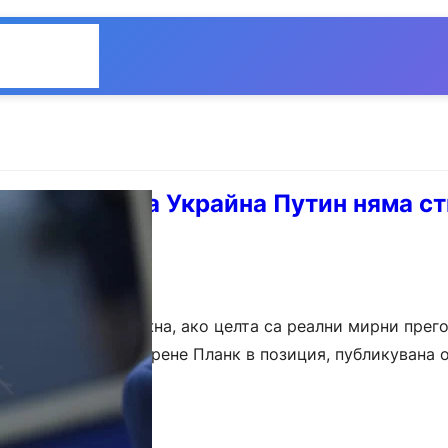
Общество
Мнения
з подкрепа за Украйна Путин няма с
крайна остава важна, ако целта са реални мирни прего
осланик в София Ирене Планк в позиция, публикувана 
мания. По думите ѝ…