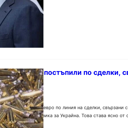
млн. евро са постъпили по сделки, 
 Украйна
 стотици милиони евро по линия на сделки, свързани с
тара съветска техника за Украйна. Това става ясно от 
отбраната (МО) до…