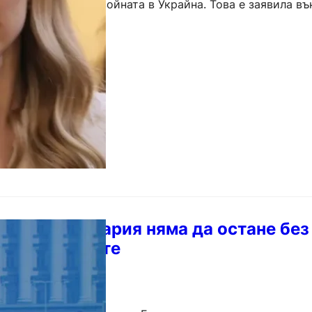
 по отношение на войната в Украйна. Това е заявила в
 Петрова в…
омист: България няма да остане без
преки кризите
6