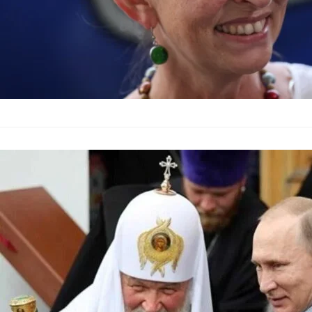
София се про
патриарх Ки
България
–
17.06.2026
България не подкреп
Европейския съюз. 
повод новия пакет 