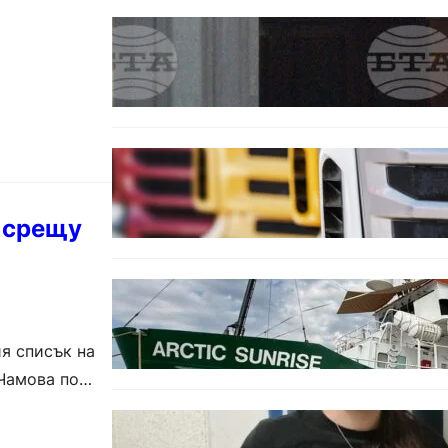
БЪЛГАРИЯ
Варна отбелязва 147 години от
създаването на
Военноморските сили.
БЪЛГАРИЯ
Нови ограничения за
камионите над 12 тона по
ключови пътища през август
и срещу
БЪЛГАРИЯ
Корабът на „Грийнпийс“
пристигна във Варна с
кампания за опазване на
я списък на
Черно море
Чамова по
ОБЩЕСТВО
Варненска ученичка създаде