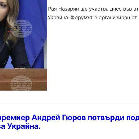
ародното събрание Рая Назарян ще участва днес във в
 на върха в Буча, Украйна. Форумът е организиран от
събира председатели и…
премиер Андрей Гюров потвърди по
за Украйна.