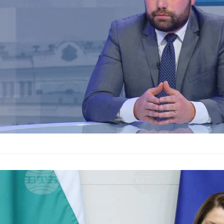
Геополитическото н
към устойчивостта н
икономист Аркади Ш
България на 
Андрей Гюров
България
–
31.03.2026