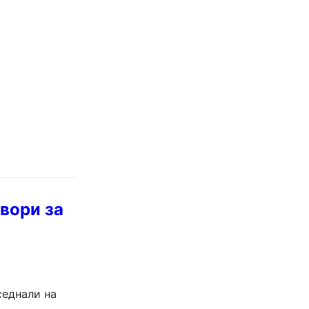
овори за
седнали на