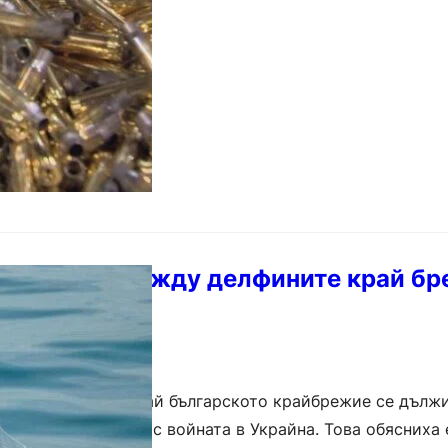
връзката между делфините край бре
райна
вие на делфини край българското крайбрежие се дължи
а се свързва само с войната в Украйна. Това обясниха 