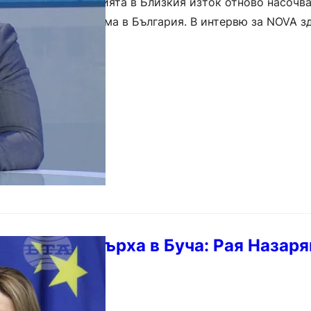
апрежение и събитията в Близкия изток отново насочв
а здравната система в България. В интервю за NOVA з
арков коментира състоянието на сектора, цените…
срещата на върха в Буча: Рая Назаря
 в Киев.