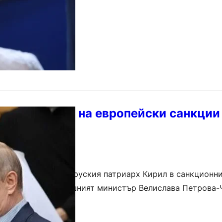
тивопоставя на европейски санкци
рил
я включването на руския патриарх Кирил в санкционни
Това потвърди външният министър Велислава Петрова-
мерки срещу Русия. По думите ѝ…