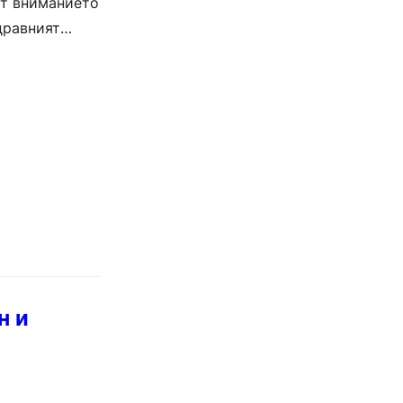
ат вниманието
дравният
н и