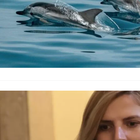
Изпълнителната аге
Петрова: ЕС 
Украйна
България
–
07.06.2026
Страните от Европей