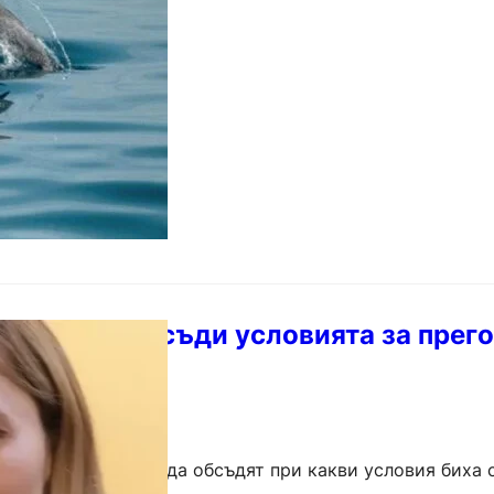
нция по…
трябва да обсъди условията за прег
ския съюз трябва да обсъдят при какви условия биха 