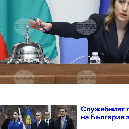
Председателят на Н
парламентарна Среща
рада на Украйна и 
Служебният 
на България 