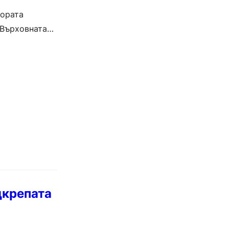
тората
 Върховната
дкрепата