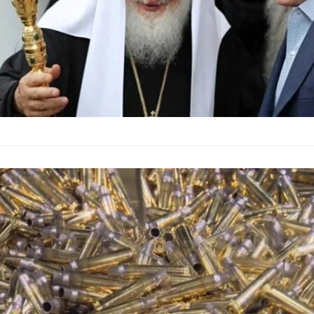
МО: Над 200 
с помощта за
България
–
11.06.2026
България е получила
предоставянето на с
Министерството на 