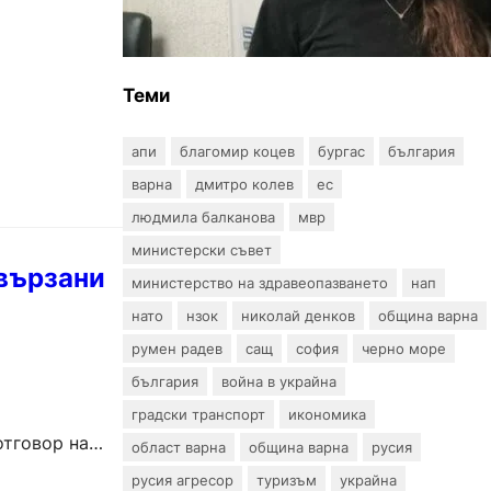
интерактивна карта за сигнали
за проблеми с боклука
Теми
апи
благомир коцев
бургас
българия
варна
дмитро колев
ес
людмила балканова
мвр
министерски съвет
свързани
министерство на здравеопазването
нап
нато
нзок
николай денков
община варна
румен радев
сащ
софия
черно море
българия
война в украйна
градски транспорт
икономика
отговор на
област варна
община варна
русия
русия агресор
туризъм
украйна