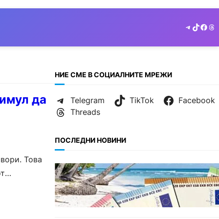
Telegram
TikTok
Face
Th
НИЕ СМЕ В СОЦИАЛНИТЕ МРЕЖИ
тимул да
Telegram
TikTok
Facebook
Threads
ПОСЛЕДНИ НОВИНИ
вори. Това
ИКОНОМИКА
от
Край на цените в две валути:
От 9 август етикетите ще са
само в евро.