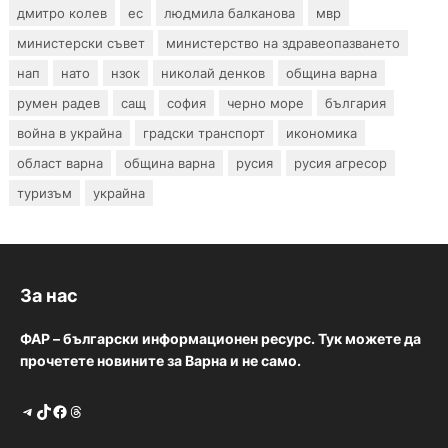
дмитро колев
ес
людмила балканова
мвр
министерски съвет
министерство на здравеопазването
нап
нато
нзок
николай денков
община варна
румен радев
сащ
софия
черно море
българия
война в украйна
градски транспорт
икономика
област варна
община варна
русия
русия агресор
туризъм
украйна
За нас
ФАР – български информационен ресурс. Тук можете да
прочетете новините за Варна и не само.
Telegram
TikTok
Facebook
Threads