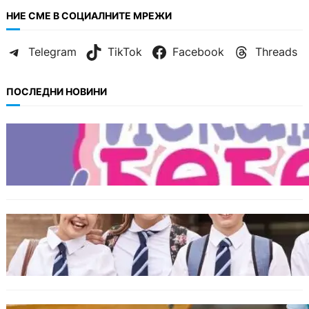
НИЕ СМЕ В СОЦИАЛНИТЕ МРЕЖИ
Telegram
TikTok
Facebook
Threads
ПОСЛЕДНИ НОВИНИ
БЪЛГАРИЯ
Инвитро подкрепата под въпрос? „Искам
бебе“ се обяви срещу прехвърлянето на
Центъра към НЗОК
ИКОНОМИКА
Колко ще струват училищните униформи
във Варна тази година