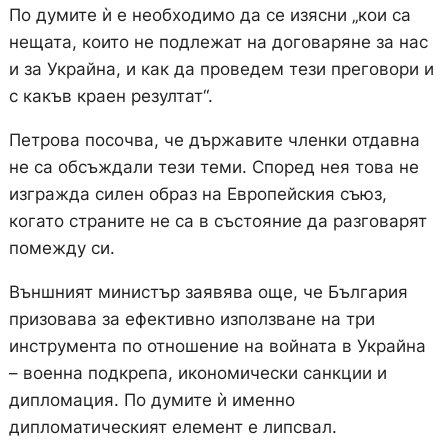
По думите ѝ е необходимо да се изясни „кои са
нещата, които не подлежат на договаряне за нас
и за Украйна, и как да проведем тези преговори и
с какъв краен резултат“.
Петрова посочва, че държавите членки отдавна
не са обсъждали тези теми. Според нея това не
изгражда силен образ на Европейския съюз,
когато страните не са в състояние да разговарят
помежду си.
Външният министър заявява още, че България
призовава за ефективно използване на три
инструмента по отношение на войната в Украйна
– военна подкрепа, икономически санкции и
дипломация. По думите ѝ именно
дипломатическият елемент е липсвал.