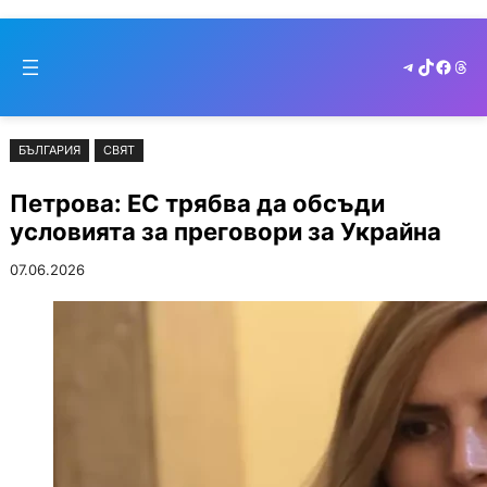
Към
Skip
съдържанието
to
Telegram
TikTok
Faceb
Thr
cont
БЪЛГАРИЯ
СВЯТ
Петрова: ЕС трябва да обсъди
условията за преговори за Украйна
07.06.2026