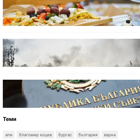
БЪЛГАРИЯ
От август се променят осигурителните
вноски за седем икономически дейности
БЪЛГАРИЯ
Пожарите в България не спират: 141
огнища за последното денонощие
БЪЛГАРИЯ
Кабинетът прие нов статут за професиите в
спортната подготовка
Теми
апи
благомир коцев
бургас
българия
варна