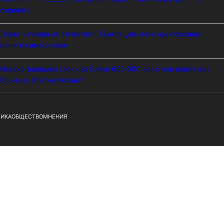
годината
Левът изчезва от етикетите: Търговците вече ще показват
цените само в евро
Иззеха фалшиви стоки за близо 650 000 евро при акция във
Варна и „Златни пясъци“
ИКА
ОБЩЕСТВО
МНЕНИЯ