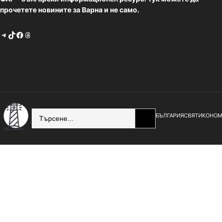
прочетете новините за Варна и не само.
Telegram
TikTok
Facebook
Threads
SEARCH
БЪЛГАРИЯ
СВЯТ
ИКОНОМ