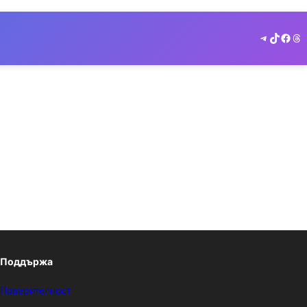
Telegram
TikTok
Face
Th
Поддържа
Поверителност