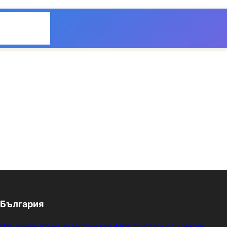
Общество
Мнения
България
Нов минен ловец за българския флот пристига до края на