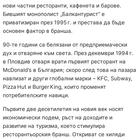
нови частни ресторанти, кафенета и барове.
Бившият монополист „Балкантурист“ е
приватизиран през 1995 г. и престава да бъде
основен фактор в бранша.
90‑те години са белязани от предприемачески
дух и отваряне към света. През декември 1994 г.
в Пловдив отваря врати първият ресторант на
McDonald’s в България; скоро след това на пазара
навлизат и други глобални марки – KFC, Subway,
Pizza Hut и Burger King, които променят
потребителските навици.
Първите две десетилетия на новия век носят
икономически подем, ръст на доходите и
развитие на туризма, което стимулира
ресторантьорския бранш. Откриват се хиляди