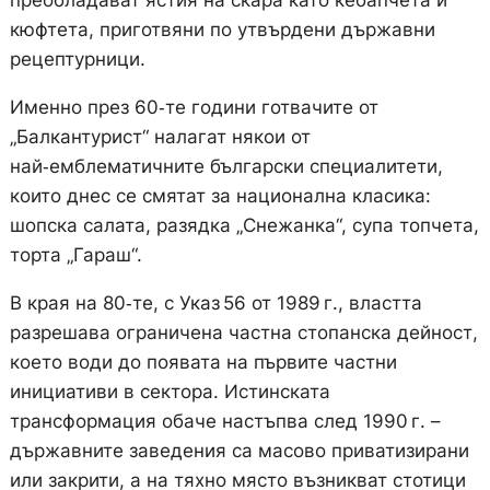
преобладават ястия на скара като кебапчета и
кюфтета, приготвяни по утвърдени държавни
рецептурници.
Именно през 60‑те години готвачите от
„Балкантурист“ налагат някои от
най‑емблематичните български специалитети,
които днес се смятат за национална класика:
шопска салата, разядка „Снежанка“, супа топчета,
торта „Гараш“.
В края на 80‑те, с Указ 56 от 1989 г., властта
разрешава ограничена частна стопанска дейност,
което води до появата на първите частни
инициативи в сектора. Истинската
трансформация обаче настъпва след 1990 г. –
държавните заведения са масово приватизирани
или закрити, а на тяхно място възникват стотици