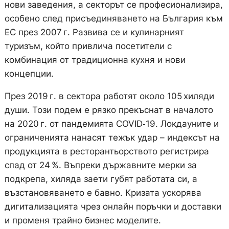
нови заведения, а секторът се професионализира,
особено след присъединяването на България към
ЕС през 2007 г. Развива се и кулинарният
туризъм, който привлича посетители с
комбинация от традиционна кухня и нови
концепции.
През 2019 г. в сектора работят около 105 хиляди
души. Този подем е рязко прекъснат в началото
на 2020 г. от пандемията COVID‑19. Локдауните и
ограниченията нанасят тежък удар – индексът на
продукцията в ресторантьорството регистрира
спад от 24 %. Въпреки държавните мерки за
подкрепа, хиляда заети губят работата си, а
възстановяването е бавно. Кризата ускорява
дигитализацията чрез онлайн поръчки и доставки
и променя трайно бизнес моделите.