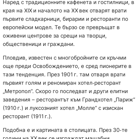
Наред с традиционните кафенета и гостилници, в
края на XIX и началото на XX век отварят врати
първите сладкарници, бирарии и ресторанти по
европейски модел. Те бързо се превръщат в
оживени центрове за срещи на творци,
общественици и граждани.
Пловдив, известен с многобройните си кръчми
още преди Освобождението, е сред пионерите в
тази тенденция. През 1901 г. там отваря врати
първият голям и реномиран хотел‑ресторант
„Метропол“. Скоро го последват и други елитни
заведения – ресторантът към Грандхотел „Париж“
(1910 г.) и луксозният хотел „Молле“ с изискан
ресторант (1911 г.).
Подобна е и картината в столицата. През 30‑те
години на XX век се изграждат мащабни