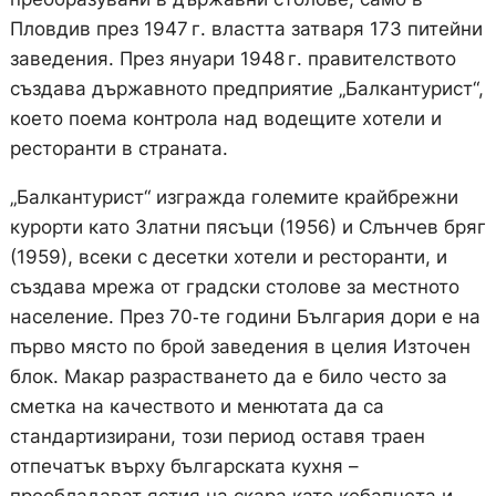
Пловдив през 1947 г. властта затваря 173 питейни
заведения. През януари 1948 г. правителството
създава държавното предприятие „Балкантурист“,
което поема контрола над водещите хотели и
ресторанти в страната.
„Балкантурист“ изгражда големите крайбрежни
курорти като Златни пясъци (1956) и Слънчев бряг
(1959), всеки с десетки хотели и ресторанти, и
създава мрежа от градски столове за местното
население. През 70‑те години България дори е на
първо място по брой заведения в целия Източен
блок. Макар разрастването да е било често за
сметка на качеството и менютата да са
стандартизирани, този период оставя траен
отпечатък върху българската кухня –