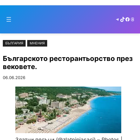
Към
Skip
съдържанието
to
Telegram
TikTok
Faceb
Thr
cont
БЪЛГАРИЯ
МНЕНИЯ
Българското ресторантьорство през
вековете.
06.06.2026
Златни пясъци (@zlatnipiasaci) – Photos |