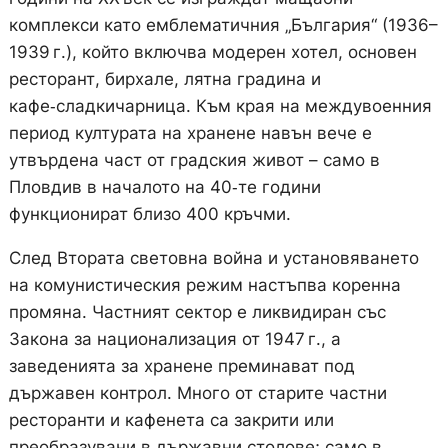
комплекси като емблематичния „България“ (1936–
1939 г.), който включва модерен хотел, основен
ресторант, бирхале, лятна градина и
кафе‑сладкичарница. Към края на междувоенния
период културата на хранене навън вече е
утвърдена част от градския живот – само в
Пловдив в началото на 40‑те години
функционират близо 400 кръчми.
След Втората световна война и установяването
на комунистическия режим настъпва коренна
промяна. Частният сектор е ликвидиран със
Закона за национализация от 1947 г., а
заведенията за хранене преминават под
държавен контрол. Много от старите частни
ресторанти и кафенета са закрити или
преобразувани в държавни столове; само в