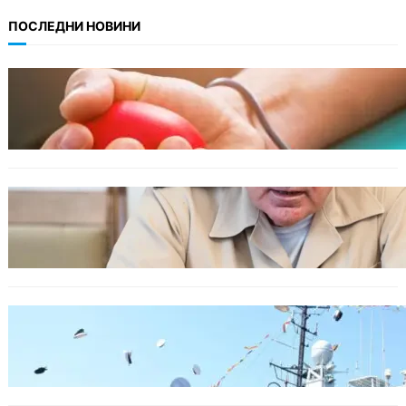
ПОСЛЕДНИ НОВИНИ
ОБЩЕСТВО
Варна има спешна нужда от кръводарители
с кръвна група 0+
БЪЛГАРИЯ
Ефтимов: Няма преднамерени действия
срещу България, дронът край Кардам е бил
примамка
БЪЛГАРИЯ
Варна посрещна новите офицери на ВМС