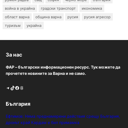
война в украйна
градски транспорт
икономика
област варна
община варна
русия
русия агресор
туризъм
украйна
За нас
ФАР – български информационен ресурс. Тук можете да
прочетете новините за Варна и не само.
Telegram
TikTok
Facebook
Threads
България
Ефтимов: Няма преднамерени действия срещу България,
дронът край Кардам е бил примамка