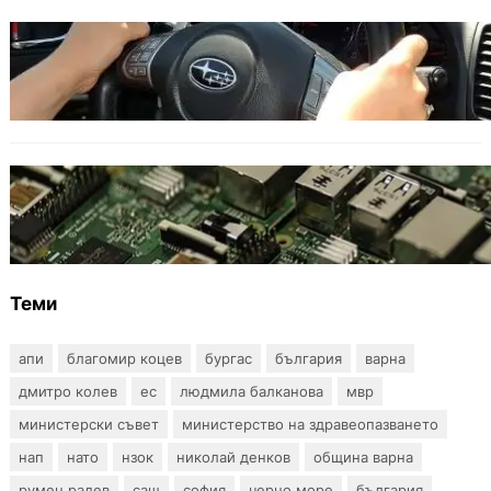
ОБЩЕСТВО
Възможни ограничения за Waze в Европа
след решение на Съда на ЕС
ИКОНОМИКА
Кои българи се осигуряват на новия таван
от 2300 евро
Теми
апи
благомир коцев
бургас
българия
варна
дмитро колев
ес
людмила балканова
мвр
министерски съвет
министерство на здравеопазването
нап
нато
нзок
николай денков
община варна
румен радев
сащ
софия
черно море
българия