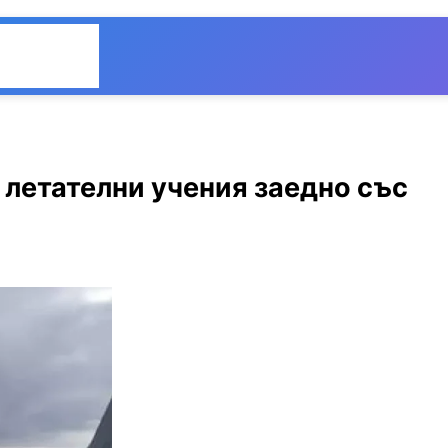
Общество
Мнения
 летателни учения заедно със