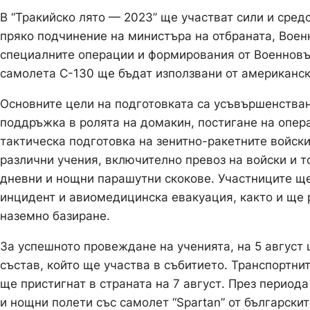
В “Тракийско лято — 2023” ще участват сили и сред
пряко подчинение на министъра на отбраната, Вое
специалните операции и формирования от Военновъ
самолета С-130 ще бъдат използвани от американск
Основните цели на подготовката са усъвършенстван
поддръжка в ролята на домакин, постигане на опер
тактическа подготовка на зенитно-ракетните войски
различни учения, включително превоз на войски и т
дневни и нощни парашутни скокове. Участниците ще
инцидент и авиомедицинска евакуация, както и ще 
наземно базиране.
За успешното провеждане на ученията, на 5 август 
състав, който ще участва в събитието. Транспортн
ще пристигнат в страната на 7 август. През периода
и нощни полети със самолет “Spartan” от български