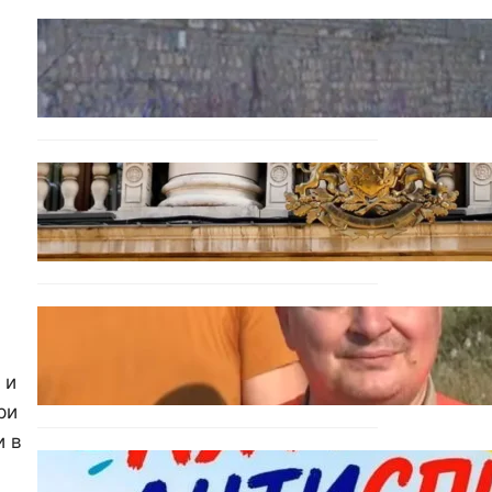
БЪЛГАРИЯ
Ограничават движението
по улица „Вълноломна“ във
Варна
БЪЛГАРИЯ
Дрон навлезе в България
край границата с Румъния
БЪЛГАРИЯ
МЗХ: Ловните билети ще
могат да се издават онлайн
 и
ри
и в
БЪЛГАРИЯ
Варна предлага безплатни