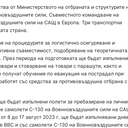
ства от Министерството на отбраната и структурите 
нновъздушните сили, Съвместното командване на
здушните сили на САЩ в Европа. Три транспортни
ата страна.
е на процедурите за логистично осигуряване и
ативна съвместимост, подобряване на теоретичната
. През периода на подготовката ще бъдат изпълнени
овари и стоварване на товари с парашути, както и
 получат обучение по евакуация на пострадал при
работят със средства за противовъздушна отбрана с
ще бъдат изпълнени полети за пребазиране на лични
ите самолети С-130 на Военновъздушните сили на С
 от 8 до 17 август 2023 г. ще бъдат изпълнявани дне
те ВВС и със самолети С-130 на Военновъздушните с