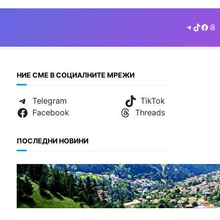
Telegram
TikTok
Face
Th
НИЕ СМЕ В СОЦИАЛНИТЕ МРЕЖИ
Telegram
TikTok
Facebook
Threads
ПОСЛЕДНИ НОВИНИ
БЪЛГАРИЯ
Полицията алармира за
нова схема с фалшиви
лечители и „вълшебни“
мехлеми