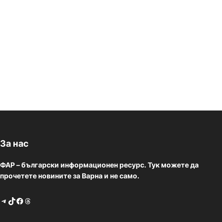
За нас
ФАР – български информационен ресурс. Тук можете да
прочетете новините за Варна и не само.
Telegram
TikTok
Facebook
Threads