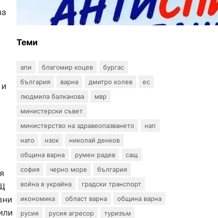
и анонимни тестове за ХИВ
на
и други инфекции през
август
Теми
апи
благомир коцев
бургас
българия
варна
дмитро колев
ес
 и
людмила балканова
мвр
министерски съвет
министерство на здравеопазването
нап
нато
нзок
николай денков
община варна
румен радев
сащ
софия
черно море
българия
я
война в украйна
градски транспорт
АЩ
вни
икономика
област варна
община варна
или
русия
русия агресор
туризъм