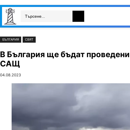
Към
Skip
Search
съдържанието
to
България
Свят
Икономика
cont
БЪЛГАРИЯ
СВЯТ
В България ще бъдат проведени
САЩ
04.08.2023