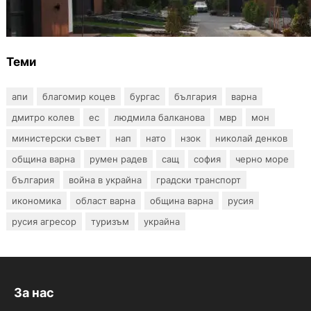
събаряне на сгради в местността „Баба
Алино“
Теми
апи
благомир коцев
бургас
българия
варна
дмитро колев
ес
людмила балканова
мвр
мон
министерски съвет
нап
нато
нзок
николай денков
община варна
румен радев
сащ
софия
черно море
българия
война в украйна
градски транспорт
икономика
област варна
община варна
русия
русия агресор
туризъм
украйна
За нас