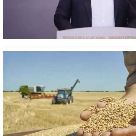
ЕС подчертава важността на
украинското зърно за света