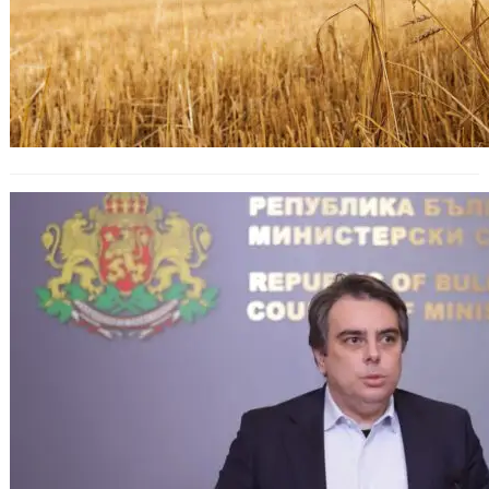
Заради забраната на внос на
украинското зърно България губи
40 млн. лева на месец от невнесен
ДДС