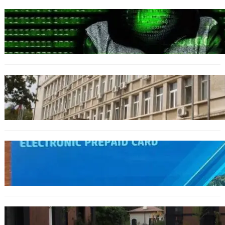
БЪЛГАРИЯ
Разкриха дългогодишен пробив в
държавни информационни системи
ОБЩЕСТВО
Домашният арест на шофьора, обвинен за
смъртта на моторист, остава в сила
ОБЩЕСТВО
Предплатените карти за градския
транспорт във Варна отново влизат в
употреба
БЪЛГАРИЯ
12 съдебни дела оспорват заповедите за