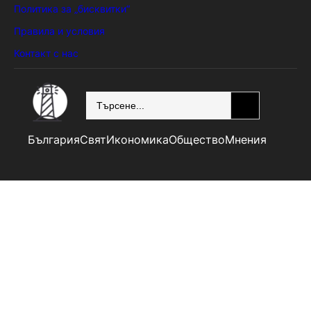
Политика за „бисквитки“
Правила и условия
Контакт с нас
SEARCH
България
Свят
Икономика
Общество
Мнения