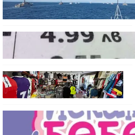
Нов минен ловец за българския флот
пристига до края на годината
БЪЛГАРИЯ
Левът изчезва от етикетите: Търговците
вече ще показват цените само в евро
БЪЛГАРИЯ
Иззеха фалшиви стоки за близо 650 000
евро при акция във Варна и „Златни
пясъци“
БЪЛГАРИЯ
Инвитро подкрепата под въпрос? „Искам
бебе“ се обяви срещу прехвърлянето на
Центъра към НЗОК