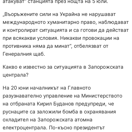
атакуват“ станцията през нощта на 5 юли.
„Въоръжените сили на Украйна не нарушават
международното хуманитарно право, наблюдават
и контролират ситуацията и са готови да действат
при всякакви условия. Никакви провокации на
противника няма да минат“, отбелязват от
Генералния щаб.
Какво е известно за ситуацията в Запорожската
централа?
На 20 юни началникът на Главното
разузнавателно управление на Министерството
на отбраната Кирил Буданов предупреди, че
руснаците са заложили бомба в охранявания
охладител на Запорожската атомна
електроцентрала. По-късно президентът