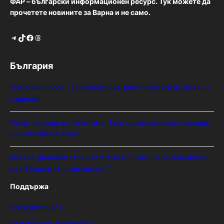
ФАР – български информационен ресурс. Тук можете да
прочетете новините за Варна и не само.
Telegram
TikTok
Facebook
Threads
България
Нов минен ловец за българския флот пристига до края на
годината
Левът изчезва от етикетите: Търговците вече ще показват
цените само в евро
Иззеха фалшиви стоки за близо 650 000 евро при акция
във Варна и „Златни пясъци“
Поддържа
Поверителност
Политика за „бисквитки“