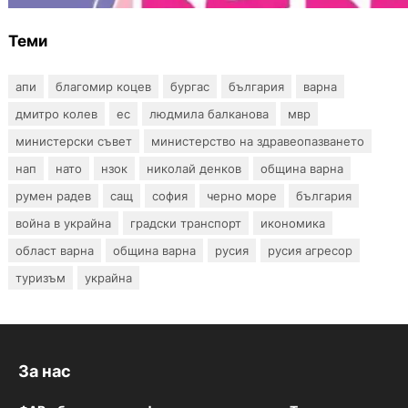
Теми
апи
благомир коцев
бургас
българия
варна
дмитро колев
ес
людмила балканова
мвр
министерски съвет
министерство на здравеопазването
нап
нато
нзок
николай денков
община варна
румен радев
сащ
софия
черно море
българия
война в украйна
градски транспорт
икономика
област варна
община варна
русия
русия агресор
туризъм
украйна
За нас