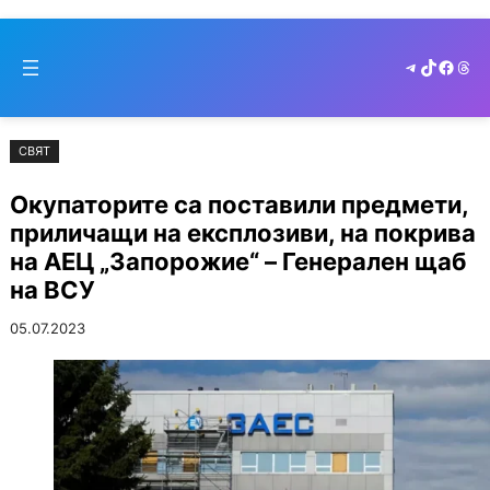
Към
Skip
съдържанието
to
Telegram
TikTok
Faceb
Thr
cont
СВЯТ
Окупаторите са поставили предмети,
приличащи на експлозиви, на покрива
на АЕЦ „Запорожие“ – Генерален щаб
на ВСУ
05.07.2023