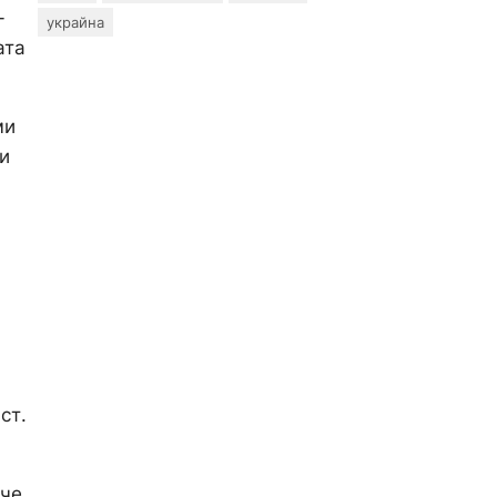
-
украйна
ата
ми
и
ст.
аче