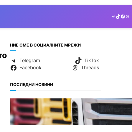
Telegram
TikTok
Face
Th
НИЕ СМЕ В СОЦИАЛНИТЕ МРЕЖИ
то
Telegram
TikTok
Facebook
Threads
ПОСЛЕДНИ НОВИНИ
БЪЛГАРИЯ
Нови ограничения за
камионите над 12 тона по
ключови пътища през
август