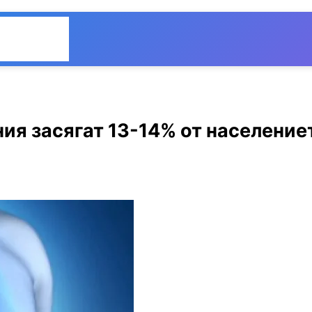
Общество
Мнения
ия засягат 13-14% от население