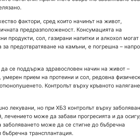
елязано.
ество фактори, сред които начинът на живот,
тичната предразположеност. Консумацията на
и продукти, сол, газирани напитки и алкохол могат
а за предотвратяване на камъни, е погрешна – напро
о да се поддържа здравословен начин на живот –
, умерен прием на протеини и сол, редовна физичес
тютюнопушенето. Контролът върху кръвното налягане
но лекувани, но при ХБЗ контролът върху заболява
, лечението може да забави прогресията и да осигу
а заболяването може да се стигне до бъбречна
и бъбречна трансплантация.