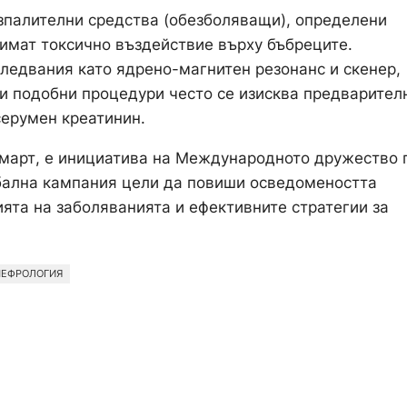
зпалителни средства (обезболяващи), определени
 имат токсично въздействие върху бъбреците.
следвания като ядрено-магнитен резонанс и скенер,
и подобни процедури често се изисква предварител
серумен креатинин.
3 март, е инициатива на Международното дружество 
обална кампания цели да повиши осведомеността
ята на заболяванията и ефективните стратегии за
НЕФРОЛОГИЯ