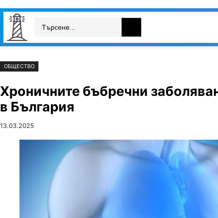
Към
Skip
Search
съдържанието
to
България
Свят
Икономика
cont
ОБЩЕСТВО
Хроничните бъбречни заболяван
в България
13.03.2025