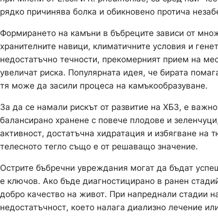
рядко причинява болка и обикновено протича незаб
Формирането на камъни в бъбреците зависи от множ
хранителните навици, климатичните условия и гене
недостатъчно течности, прекомерният прием на месн
увеличат риска. Популярната идея, че бирата помаг
тя може да засили процеса на камъкообразуване.
За да се намали рискът от развитие на ХБЗ, е важн
балансирано хранене с повече плодове и зеленчуци
активност, достатъчна хидратация и избягване на 
телесното тегло също е от решаващо значение.
Острите бъбречни увреждания могат да бъдат успеш
е ключов. Ако бъде диагностицирано в ранен стадий
добро качество на живот. При напреднали стадии н
недостатъчност, което налага диализно лечение ил