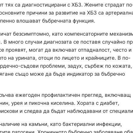
т тях са диагностицирани с ХБЗ. Жените страдат по
основните причини за развитие на ХБЗ са артериалн
тепенно влошават бъбречната функция.
тичат безсимптомно, като компенсаторните механиз
 В много случаи диагнозата се поставя случайно пр
е проявят, могат да включват отпадналост, често и
то на урината, отоци по лицето и крайниците. В по-
ърдечно-съдови проблеми, задух, сърбеж по кожата,
лягане също може да бъде индикатор за бъбречно
оръчва ежегоден профилактичен преглед, включващ
ин, урея и пикочна киселина. Хората с диабет,
искови и следва да бъдат наблюдавани от специали
наличие на камъни, като бактериални инфекции,
естите патогени. Хроничното бъбречно заболяване об