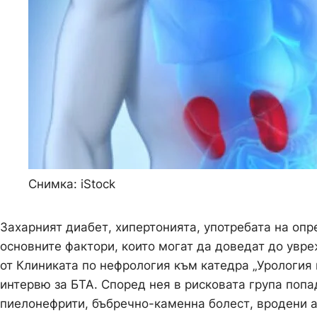
Снимка: iStock
Захарният диабет, хипертонията, употребата на о
основните фактори, които могат да доведат до увр
от Клиниката по нефрология към катедра „Урология
интервю за БТА. Според нея в рисковата група поп
пиелонефрити, бъбречно-каменна болест, вродени а