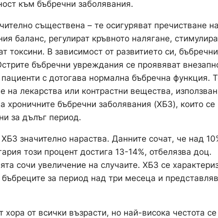
ност към бъбречни заболявания.
чително съществена – те осигуряват пречистване н
ия баланс, регулират кръвното налягане, стимулира
т токсини. В зависимост от развитието си, бъбречни
 Острите бъбречни увреждания се проявяват внезапн
т пациенти с дотогава нормална бъбречна функция. Т
ие на лекарства или контрастни вещества, използван
а хроничните бъбречни заболявания (ХБЗ), които се
ни за дълъг период.
 ХБЗ значително нараства. Данните сочат, че над 10
гария този процент достига 13-14%, отбелязва доц.
ията сочи увеличение на случаите. ХБЗ се характери
а бъбреците за период над три месеца и представля
 хора от всички възрасти, но най-висока честота се