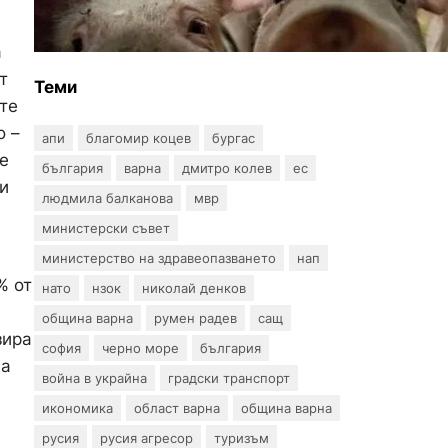
на африканска чума по
свинете в стопанство край
а
Варна
т
Теми
те
о –
апи
благомир коцев
бургас
е
българия
варна
дмитро колев
ес
и
людмила балканова
мвр
министерски съвет
министерство на здравеопазването
нап
% от
нато
нзок
николай денков
община варна
румен радев
сащ
зира
софия
черно море
българия
ва
война в украйна
градски транспорт
икономика
област варна
община варна
русия
русия агресор
туризъм