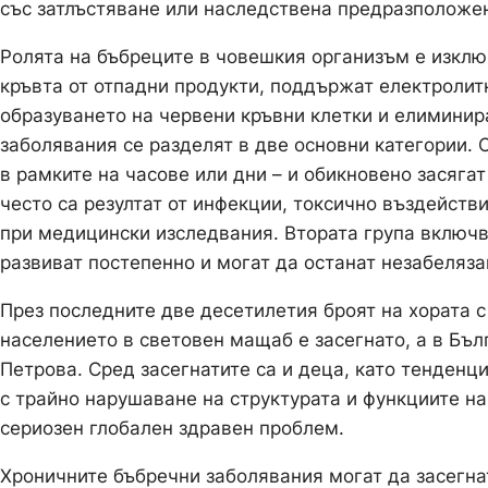
със затлъстяване или наследствена предразположе
Ролята на бъбреците в човешкия организъм е изклю
кръвта от отпадни продукти, поддържат електролитн
образуването на червени кръвни клетки и елиминира
заболявания се разделят в две основни категории.
в рамките на часове или дни – и обикновено засяга
често са резултат от инфекции, токсично въздейств
при медицински изследвания. Втората група включв
развиват постепенно и могат да останат незабеляза
През последните две десетилетия броят на хората с
населението в световен мащаб е засегнато, а в Бъл
Петрова. Сред засегнатите са и деца, като тенденц
с трайно нарушаване на структурата и функциите н
сериозен глобален здравен проблем.
Хроничните бъбречни заболявания могат да засегнат