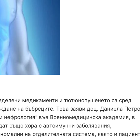
пределени медикаменти и тютюнопушенето са сред
еждане на бъбреците. Това заяви доц. Даниела Петр
 и нефрология“ във Военномедицинска академия, в
адат също хора с автоимунни заболявания,
номалии на отделителната система, както и пациен