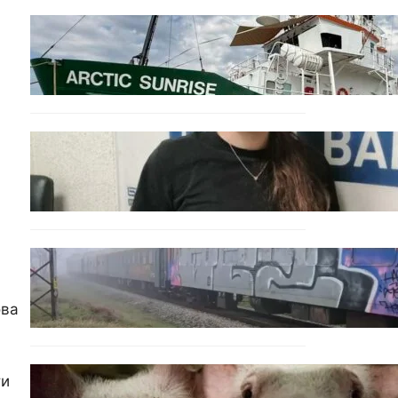
БЪЛГАРИЯ
Корабът на „Грийнпийс“
пристигна във Варна с
кампания за опазване на
Черно море
ОБЩЕСТВО
Варненска ученичка
създаде интерактивна
карта за сигнали за
проблеми с боклука
ОБЩЕСТВО
Бързият влак София –
Варна блъсна и уби жена
ова
край гара Бутово
БЪЛГАРИЯ
ти
БАБХ регистрира огнище