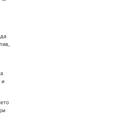
 да
тив,
ка
 и
нето
ри