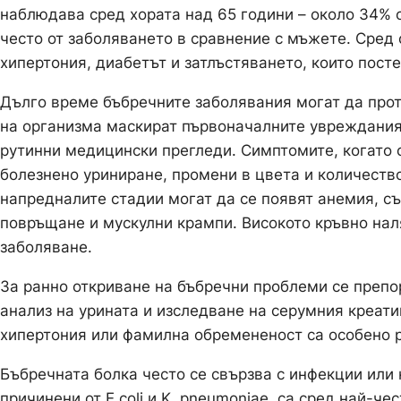
наблюдава сред хората над 65 години – около 34% о
често от заболяването в сравнение с мъжете. Сред 
хипертония, диабетът и затлъстяването, които пос
Дълго време бъбречните заболявания могат да про
на организма маскират първоначалните увреждания.
рутинни медицински прегледи. Симптомите, когато с
болезнено уриниране, промени в цвета и количество
напредналите стадии могат да се появят анемия, с
повръщане и мускулни крампи. Високото кръвно на
заболяване.
За ранно откриване на бъбречни проблеми се преп
анализ на урината и изследване на серумния креатин
хипертония или фамилна обремененост са особено р
Бъбречната болка често се свързва с инфекции или 
причинени от E.coli и K. pneumoniae, са сред най-ч