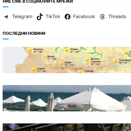
НИЕ СМЕ В СОЦИАЛНИТЕ МРЕЖИ
Telegram
TikTok
Facebook
Threads
ПОСЛЕДНИ НОВИНИ
БЪЛГАРИЯ
Горещ старт на седмицата: до 35° и
спокойно море
БЪЛГАРИЯ
Хотелиер: Цените по Черноморието са се
увеличили с до 30%, туристите са по-малко
ИКОНОМИКА