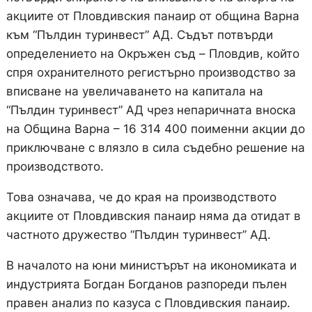
акциите от Пловдивския панаир от община Варна
към “Пълдин туринвест” АД. Съдът потвърди
определението на Окръжен съд – Пловдив, който
спря охранителното регистърно производство за
вписване на увеличаването на капитала на
“Пълдин туринвест” АД чрез непаричната вноска
на Община Варна – 16 314 400 поименни акции до
приключване с влязло в сила съдебно решение на
производството.
Това означава, че до края на производството
акциите от Пловдивския панаир няма да отидат в
частното дружество “Пълдин туринвест” АД.
В началото на юни министърът на икономиката и
индустрията Богдан Богданов разпореди пълен
правен анализ по казуса с Пловдивския панаир.