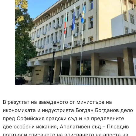
В резултат на заведеното от министъра на
икономиката и индустрията Богдан Богданов дело
пред Софийския градски съд и на предявените
две особени искания, Апелативен съд – Пловдив
потвърди спирането на вписването на апорта на