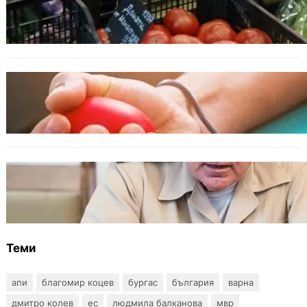
Пазарът се раздвижи: зеленчуци и основни
храни сменят цените си
ОБЩЕСТВО
Варна има спешна нужда от кръводарители
с кръвна група 0+
БЪЛГАРИЯ
Ефтимов: Няма преднамерени действия
срещу България, дронът край Кардам е бил
примамка
Теми
апи
благомир коцев
бургас
българия
варна
дмитро колев
ес
людмила балканова
мвр