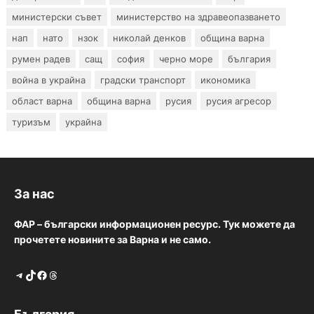
министерски съвет
министерство на здравеопазването
нап
нато
нзок
николай денков
община варна
румен радев
сащ
софия
черно море
българия
война в украйна
градски транспорт
икономика
област варна
община варна
русия
русия агресор
туризъм
украйна
За нас
ФАР – български информационен ресурс. Тук можете да
прочетете новините за Варна и не само.
Telegram
TikTok
Facebook
Threads