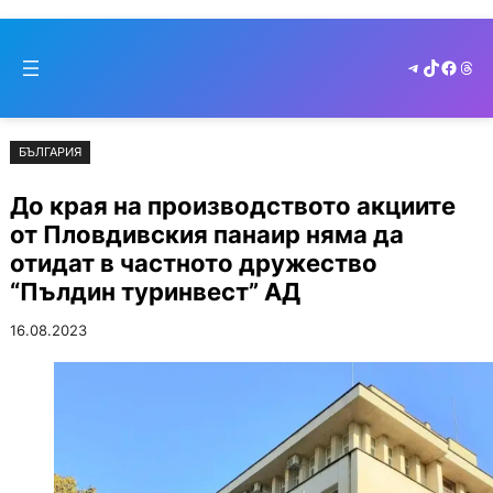
Към
Skip
съдържанието
to
Telegram
TikTok
Faceb
Thr
cont
БЪЛГАРИЯ
До края на производството акциите
от Пловдивския панаир няма да
отидат в частното дружество
“Пълдин туринвест” АД
16.08.2023