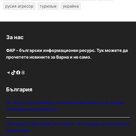
русия агресор
туризъм
украйна
За нас
ФАР – български информационен ресурс. Тук можете да
прочетете новините за Варна и не само.
Telegram
TikTok
Facebook
Threads
България
От август се променят осигурителните вноски за седем
икономически дейности.
Пожарите в България не спират: 141 огнища за последното
денонощие.