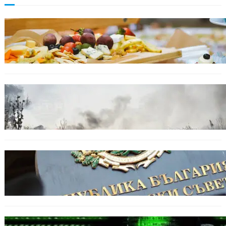
БЪЛГАРИЯ
От август се променят осигурителните
вноски за седем икономически дейности.
БЕЗ КАТЕГОРИЯ
Пожарите в България не спират: 141
огнища за последното денонощие.
БЪЛГАРИЯ
Кабинетът прие нов статут за професиите в
спортната подготовка
БЪЛГАРИЯ