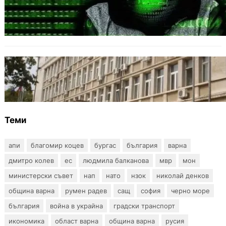
Разкриха дългогодишен пробив в
държавни информационни системи
ОБЩЕСТВО
Домашният арест на шофьора, обвинен за
смъртта на моторист, остава в сила
Теми
апи
благомир коцев
бургас
българия
варна
дмитро колев
ес
людмила балканова
мвр
мон
министерски съвет
нап
нато
нзок
николай денков
община варна
румен радев
сащ
софия
черно море
българия
война в украйна
градски транспорт
икономика
област варна
община варна
русия