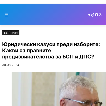
Към
Skip
съдържанието
to
Telegram
TikTok
Faceb
Thr
cont
БЪЛГАРИЯ
Юридически казуси преди изборите:
Какви са правните
предизвикателства за БСП и ДПС?
30.08.2024