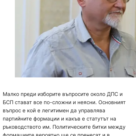
Малко преди изборите въпросите около ДПС и
БСП стават все по-сложни и неясни. Основният
въпрос е кой е легитимен да управлява
партийните формации и какъв е статутът на
ръководството им. Политическите битки между
формациите вероятно ще се пренесат и в