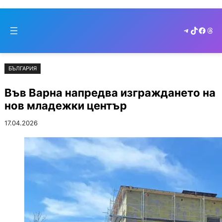
Към
Skip
съдържанието
to
Telegram
TikTok
Faceb
Thr
cont
БЪЛГАРИЯ
Във Варна напредва изграждането на
нов младежки център
17.04.2026