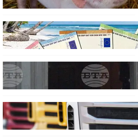
ИКОНОМИКА
Край на цените в две валути: От 9 август
етикетите ще са само в евро.
БЪЛГАРИЯ
Варна отбелязва 147 години от създаването
на Военноморските сили.
БЪЛГАРИЯ
Нови ограничения за камионите над 12
тона по ключови пътища през август