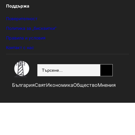
Поддържа
Поверителност
Политика за „бисквитки“
Правила и условия
Контакт с нас
SEARCH
България
Свят
Икономика
Общество
Мнения