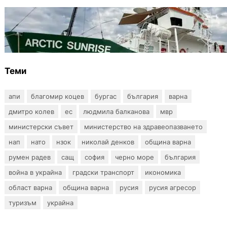
БЪЛГАРИЯ
Корабът на „Грийнпийс“ пристигна във
Варна с кампания за опазване на Черно
море
Теми
апи
благомир коцев
бургас
българия
варна
дмитро колев
ес
людмила балканова
мвр
министерски съвет
министерство на здравеопазването
нап
нато
нзок
николай денков
община варна
румен радев
сащ
софия
черно море
българия
война в украйна
градски транспорт
икономика
област варна
община варна
русия
русия агресор
туризъм
украйна