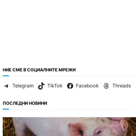
НИЕ СМЕ В СОЦИАЛНИТЕ МРЕЖИ
Telegram
TikTok
Facebook
Threads
ПОСЛЕДНИ НОВИНИ
БЕЗ КАТЕГОРИЯ
Тревога във Варненско: Африканска чума
по свинете е открита край Гроздьово.