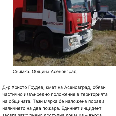
Снимка: Община Асеновград
Д-р Христо Грудев, кмет на Асеновград, обяви
частично извънредно положение в територията
на общината. Тази мярка бе наложена поради
наличието на два пожара. Единият инцидент
засяга затруднено достъпна локация – върха