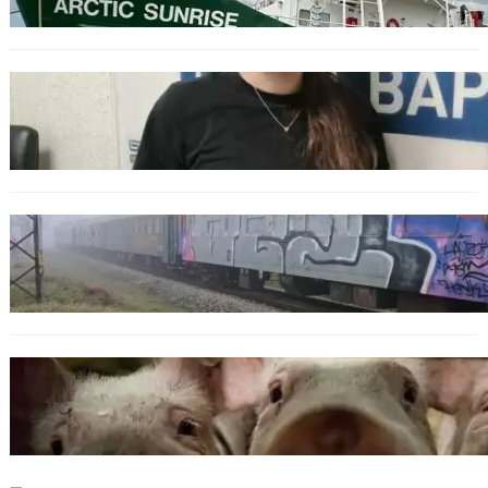
море
ОБЩЕСТВО
Варненска ученичка създаде интерактивна
карта за сигнали за проблеми с боклука
ОБЩЕСТВО
Бързият влак София – Варна блъсна и уби
жена край гара Бутово
БЪЛГАРИЯ
БАБХ регистрира огнище на африканска
чума по свинете в стопанство край Варна