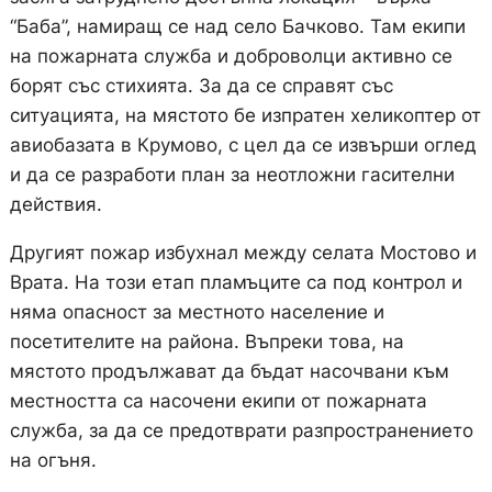
“Баба”, намиращ се над село Бачково. Там екипи
на пожарната служба и доброволци активно се
борят със стихията. За да се справят със
ситуацията, на мястото бе изпратен хеликоптер от
авиобазата в Крумово, с цел да се извърши оглед
и да се разработи план за неотложни гасителни
действия.
Другият пожар избухнал между селата Мостово и
Врата. На този етап пламъците са под контрол и
няма опасност за местното население и
посетителите на района. Въпреки това, на
мястото продължават да бъдат насочвани към
местността са насочени екипи от пожарната
служба, за да се предотврати разпространението
на огъня.