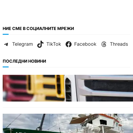
НИЕ СМЕ В СОЦИАЛНИТЕ МРЕЖИ
Telegram
TikTok
Facebook
Threads
ПОСЛЕДНИ НОВИНИ
БЪЛГАРИЯ
Нови ограничения за камионите над 12
тона по ключови пътища през август
БЪЛГАРИЯ
Корабът на „Грийнпийс“ пристигна във
Варна с кампания за опазване на Черно