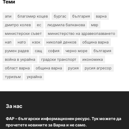
Теми
апи
благомир коцев
бургас
българия
варна
дмитро колев
ес
людмила балканова
мвр
министерски съвет
министерство на здравеопазването
нап
нато
нзок
николай денков
община варна
румен радев
сащ
софия
черно море
българия
война в украйна
градски транспорт
икономика
област варна
община варна
русия
русия агресор
туризъм
украйна
За нас
ФАР – български информационен ресурс. Тук можете да
прочетете новините за Варна и не само.