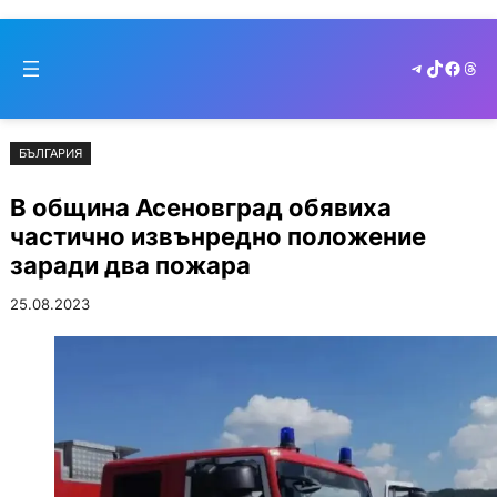
Към
Skip
съдържанието
to
Telegram
TikTok
Faceb
Thr
cont
БЪЛГАРИЯ
В община Асеновград обявиха
частично извънредно положение
заради два пожара
25.08.2023