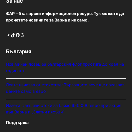
За нас
ФАР – български информационен ресурс. Тук можете да
прочетете новините за Варна и не само.
Telegram
TikTok
Facebook
Threads
България
Нов минен ловец за българския флот пристига до края на
годината
Левът изчезва от етикетите: Търговците вече ще показват
цените само в евро
Иззеха фалшиви стоки за близо 650 000 евро при акция
във Варна и „Златни пясъци“
Поддържа