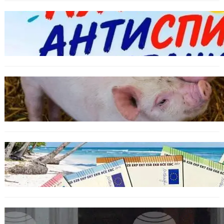
БЪЛГАРИЯ
Варна предлага безплатни и анонимни
тестове за ХИВ и други инфекции през
август
ОБЩЕСТВО
Тревога във Варненско: Африканска чума
по свинете е открита край Гроздьово
ИКОНОМИКА
Край на цените в две валути: От 9 август
етикетите ще са само в евро.
БЪЛГАРИЯ