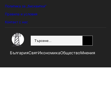
Политика за „бисквитки“
Правила и условия
Контакт с нас
SEARCH
България
Свят
Икономика
Общество
Мнения