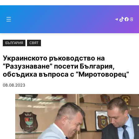
Към
Skip
съдържанието
to
Telegram
TikTok
Faceb
Thr
cont
БЪЛГАРИЯ
СВЯТ
Украинското ръководство на
“Разузнаване” посети България,
обсъдиха въпроса с “Миротоворец”
08.08.2023