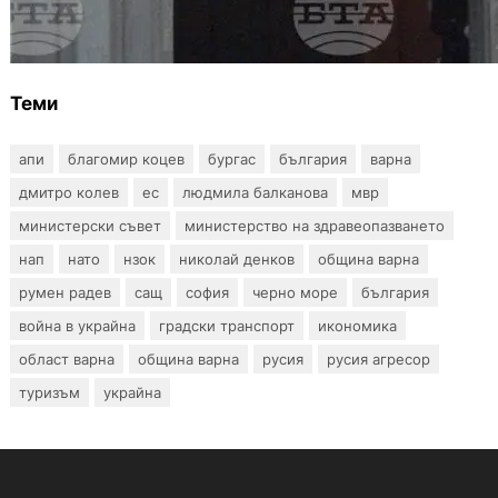
Варна отбелязва 147 години от създаването
на Военноморските сили
Теми
апи
благомир коцев
бургас
българия
варна
дмитро колев
ес
людмила балканова
мвр
министерски съвет
министерство на здравеопазването
нап
нато
нзок
николай денков
община варна
румен радев
сащ
софия
черно море
българия
война в украйна
градски транспорт
икономика
област варна
община варна
русия
русия агресор
туризъм
украйна