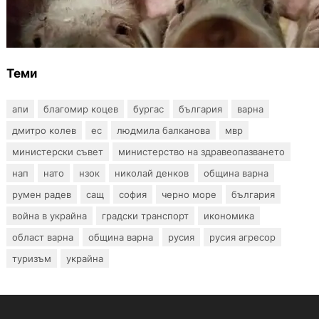
БАБХ регистрира огнище на африканска
чума по свинете в стопанство край Варна
Теми
апи
благомир коцев
бургас
българия
варна
дмитро колев
ес
людмила балканова
мвр
министерски съвет
министерство на здравеопазването
нап
нато
нзок
николай денков
община варна
румен радев
сащ
софия
черно море
българия
война в украйна
градски транспорт
икономика
област варна
община варна
русия
русия агресор
туризъм
украйна