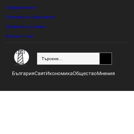
Поверителност
Политика за „бисквитки“
Правила и условия
Контакт с нас
SEARCH
България
Свят
Икономика
Общество
Мнения