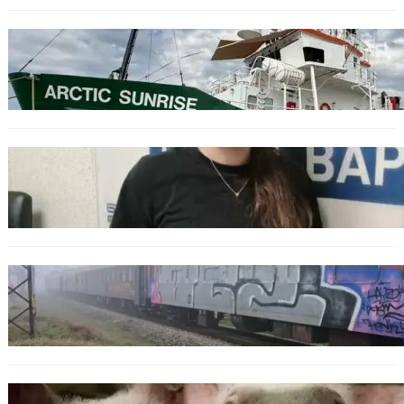
БЪЛГАРИЯ
Корабът на „Грийнпийс“ пристигна във
Варна с кампания за опазване на Черно
море
ОБЩЕСТВО
Варненска ученичка създаде интерактивна
карта за сигнали за проблеми с боклука
ОБЩЕСТВО
Бързият влак София – Варна блъсна и уби
жена край гара Бутово
БЪЛГАРИЯ