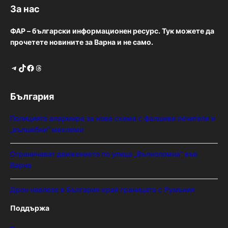
За нас
ФАР – български информационен ресурс. Тук можете да
прочетете новините за Варна и не само.
Telegram
TikTok
Facebook
Threads
България
Полицията алармира за нова схема с фалшиви лечители и
„вълшебни“ мехлеми
Ограничават движението по улица „Вълноломна“ във
Варна
Дрон навлезе в България край границата с Румъния
Поддържа