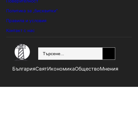
Поверителност
Политика за „бисквитки“
Правила и условия
Контакт с нас
SEARCH
България
Свят
Икономика
Общество
Мнения