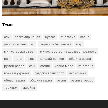
Дрон навлезе в България край границата с
Румъния
Теми
апи
благомир коцев
бургас
българия
варна
дмитро колев
ес
людмила балканова
мвр
министерски съвет
министерство на здравеопазването
нап
нато
нзок
николай денков
община варна
румен радев
сащ
софия
черно море
българия
война в украйна
градски транспорт
икономика
област варна
община варна
русия
русия агресор
туризъм
украйна