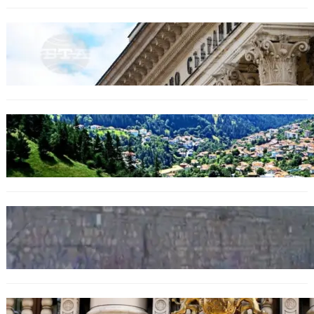
БЕЗ КАТЕГОРИЯ
Дрон се взриви край Кардам: България
търси отговори за произхода му.
БЪЛГАРИЯ
Полицията алармира за нова схема с
фалшиви лечители и „вълшебни“ мехлеми
БЪЛГАРИЯ
Ограничават движението по улица
„Вълноломна“ във Варна
БЪЛГАРИЯ