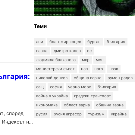
пробив в държавни
информационни системи
Теми
апи
благомир коцев
бургас
българия
варна
дмитро колев
ес
людмила балканова
мвр
мон
министерски съвет
нап
нато
нзок
ългария:
николай денков
община варна
румен радев
сащ
софия
черно море
българия
война в украйна
градски транспорт
икономика
област варна
община варна
ат, според
русия
русия агресор
туризъм
украйна
 Индексът на