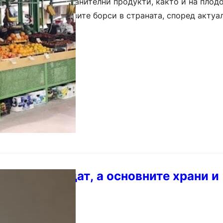
ст от основните хранителни продукти, както и на плод
зват ръст на стоковите борси в страната, според актуа
а Държавната комисия по стоковите…
одовете спадат, а основните храни и
скъпват