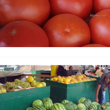
Зеленчуците 
морковите по
Икономика
–
13.07.2025
Индексът на тържищн
едро в България, от