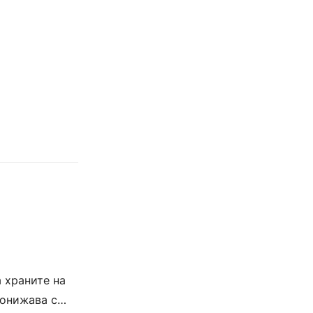
,
 храните на
понижава с