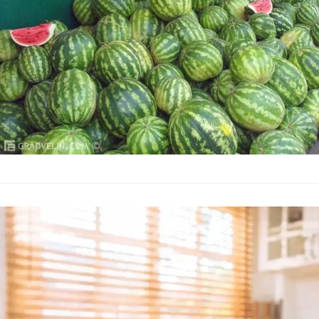
0,05 пункта и дости
Цените на пл
спадове
Без категория
–
26.01.202
Държавната комисия