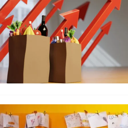
През тази седмица с
основните храни и н
данни от седмичния
ДФ “Земедели
училищата съ
2023/2024