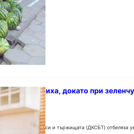
га…
одовете скочиха, докато при зеленч
5
 по стоковите борси и тържищата (ДКСБТ) отбеляза у