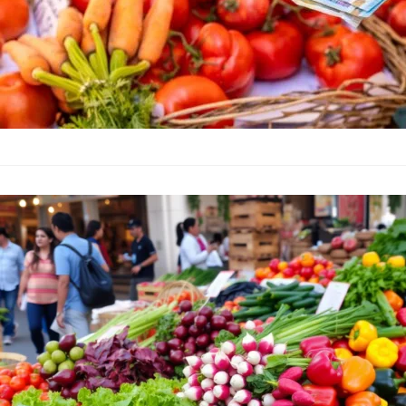
Поскъпване п
се случва с ц
Икономика
–
05.04.2026
Цените на редица ос
повишили на борсите
Държавната комиси