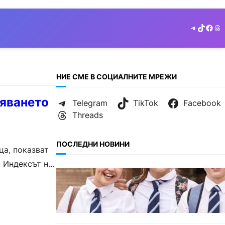
Telegram
TikTok
Face
Th
НИЕ СМЕ В СОЦИАЛНИТЕ МРЕЖИ
няването
Telegram
TikTok
Facebook
Threads
ПОСЛЕДНИ НОВИНИ
ца, показват
 Индексът на
ИКОНОМИКА
Колко ще струват училищните
униформи във Варна тази
година.