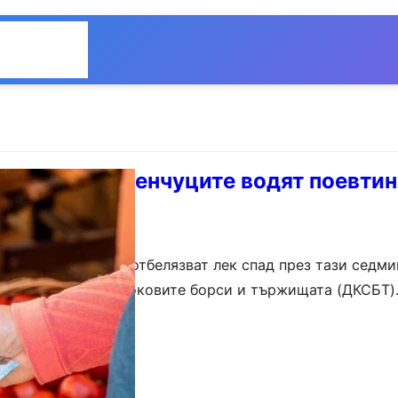
Общество
Мнения
ро падат, зеленчуците водят поевти
а храните на едро отбелязват лек спад през тази седми
ата комисия по стоковите борси и тържищата (ДКСБТ).
ИТЦ) намалява…