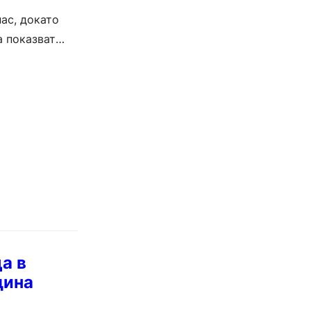
ас, докато
а показват
а в
дина