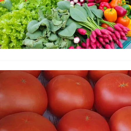
Понижение на
Седмичен ана
Икономика
–
14.09.2025
Тази седмица цените
данните на Държавн
тържищните цени (И