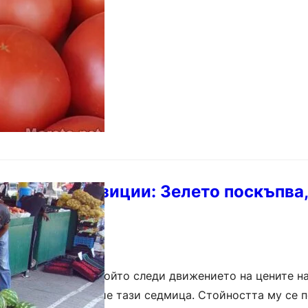
разменят позиции: Зелето поскъпва
евтиняват
ите цени (ИТЦ), който следи движението на цените на
чита леко понижение тази седмица. Стойността му се 