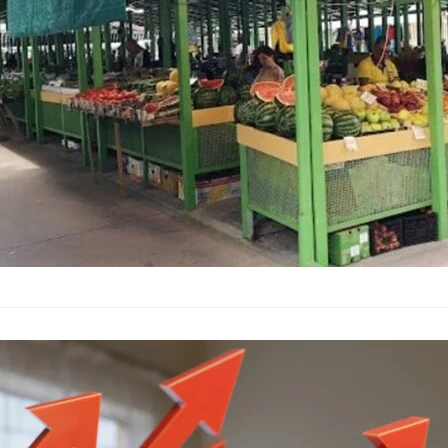
Цените на голяма ча
зеленчуците, отбеля
седмичен бюлетин н
Цените на пл
зеленчуци по
Икономика
–
08.12.2024