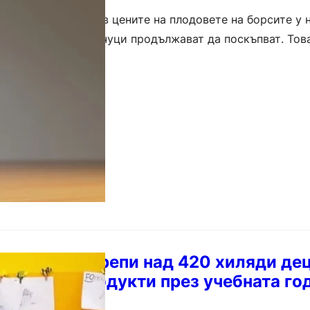
е наблюдава спад в цените на плодовете на борсите у н
якои видове зеленчуци продължават да поскъпват. Тов
 отчет…
е” ще подкрепи над 420 хиляди дец
с свежи продукти през учебната го