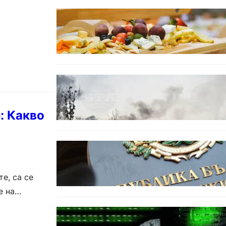
БЪЛГАРИЯ
От август се променят
осигурителните вноски за
седем икономически
дейности.
БЕЗ КАТЕГОРИЯ
Пожарите в България не
спират: 141 огнища за
последното денонощие.
: Какво
БЪЛГАРИЯ
Кабинетът прие нов статут за
професиите в спортната
подготовка
е, са се
е на
БЪЛГАРИЯ
Разкриха дългогодишен