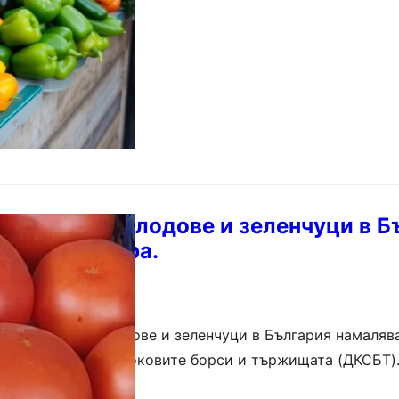
 цените на плодове и зеленчуци в Б
лиз на пазара.
 на повечето плодове и зеленчуци в България намаляв
ата комисия по стоковите борси и тържищата (ДКСБТ).
ТЦ), който следи движението…