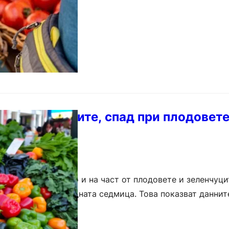
ри зеленчуците, спад при плодовете
ените
новни храни, както и на част от плодовете и зеленчуцит
 у нас през последната седмица. Това показват даннит
я по…