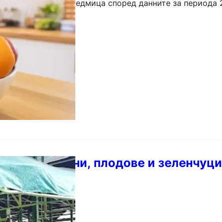
 през изминалата седмица според данните за периода 
ните цени (ИТЦ), който проследява…
новните храни, плодове и зеленчуци
рси