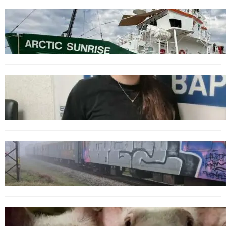
БЪЛГАРИЯ
Корабът на „Грийнпийс“ пристигна във
Варна с кампания за опазване на Черно
море
ОБЩЕСТВО
Варненска ученичка създаде интерактивна
карта за сигнали за проблеми с боклука
ОБЩЕСТВО
Бързият влак София – Варна блъсна и уби
жена край гара Бутово
БЪЛГАРИЯ
БАБХ регистрира огнище на африканска