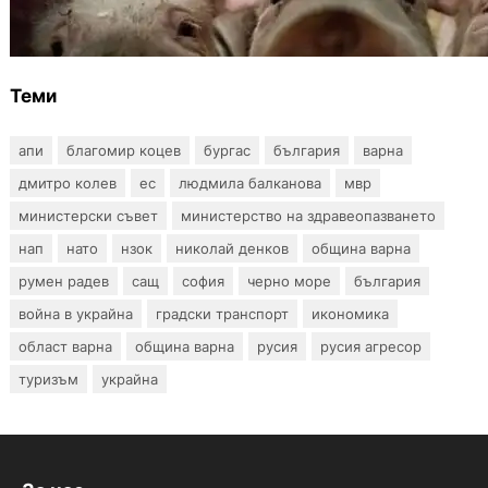
чума по свинете в стопанство край Варна
Теми
апи
благомир коцев
бургас
българия
варна
дмитро колев
ес
людмила балканова
мвр
министерски съвет
министерство на здравеопазването
нап
нато
нзок
николай денков
община варна
румен радев
сащ
софия
черно море
българия
война в украйна
градски транспорт
икономика
област варна
община варна
русия
русия агресор
туризъм
украйна