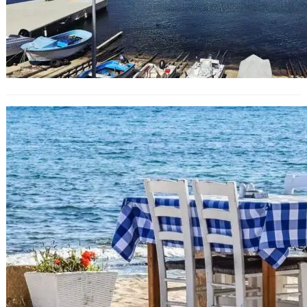
НАП приключи летните проверки
по морето – над 1300 нарушения и
75 хил. лв. иззети от длъжници