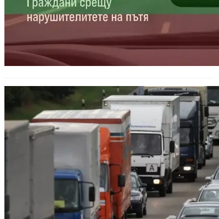
Пътните глоби носят над 200 млн.
лв. приходи, но жертвите по
пътищата остават същите