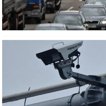
Почти половината нарушения на
средна скорост са от чужди
шофьори