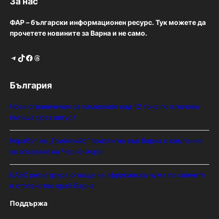
За нас
ФАР – български информационен ресурс. Тук можете да
прочетете новините за Варна и не само.
Telegram
TikTok
Facebook
Threads
България
Нови ограничения за камионите над 12 тона по ключови
пътища през август
Корабът на „Грийнпийс“ пристигна във Варна с кампания
за опазване на Черно море
БАБХ регистрира огнище на африканска чума по свинете
в стопанство край Варна
Поддържа