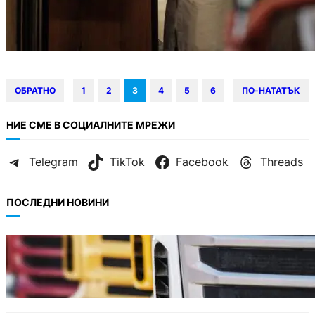
ОБРАТНО
1
2
3
4
5
6
ПО-НАТАТЪК
НИЕ СМЕ В СОЦИАЛНИТЕ МРЕЖИ
Telegram
TikTok
Facebook
Threads
ПОСЛЕДНИ НОВИНИ
БЪЛГАРИЯ
Нови ограничения за камионите над 12
тона по ключови пътища през август