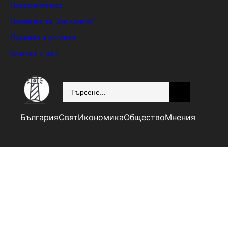
Поверителност
Политика за „бисквитки“
Правила и условия
Контакт с нас
SEARCH
България
Свят
Икономика
Общество
Мнения