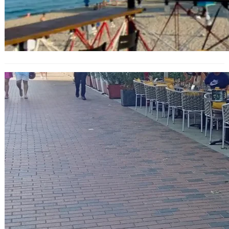
Заведенията по „Сливница“ във
Варна под наблюдение за заети
площи