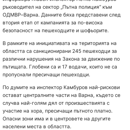
ръководител на сектор „Пътна полиция“ към
ОДМВР–Варна. Данните бяха представени след
втория етап от кампанията за по-висока
безопасност на пешеходците и шофьорите.
В рамките на инициативата на територията на
областта са санкционирани 245 пешеходци за
различни нарушения на Закона за движение по
пътищата. Глобени са и 17 водачи, които не са
пропуснали пресичащи пешеходци.
По думите на инспектор Камбуров най-рискови
остават централните части на Варна, където се
случва най-голям дял от произшествията с
участие на хора, пресичащи пътното платно.
Опасни зони има и в центровете на другите
населени места в областта.