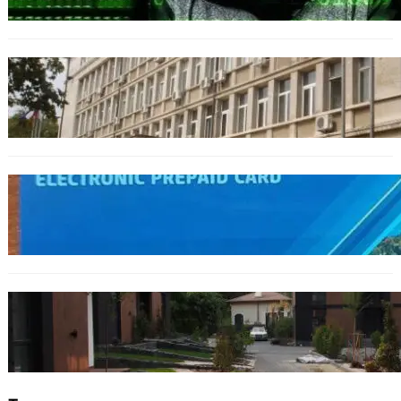
ОБЩЕСТВО
Домашният арест на шофьора, обвинен за
смъртта на моторист, остава в сила
ОБЩЕСТВО
Предплатените карти за градския
транспорт във Варна отново влизат в
употреба
БЪЛГАРИЯ
12 съдебни дела оспорват заповедите за
събаряне на сгради в местността „Баба
Алино“