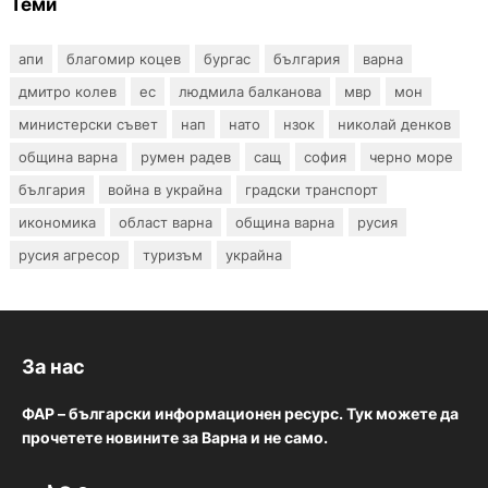
Теми
апи
благомир коцев
бургас
българия
варна
дмитро колев
ес
людмила балканова
мвр
мон
министерски съвет
нап
нато
нзок
николай денков
община варна
румен радев
сащ
софия
черно море
българия
война в украйна
градски транспорт
икономика
област варна
община варна
русия
русия агресор
туризъм
украйна
За нас
ФАР – български информационен ресурс. Тук можете да
прочетете новините за Варна и не само.