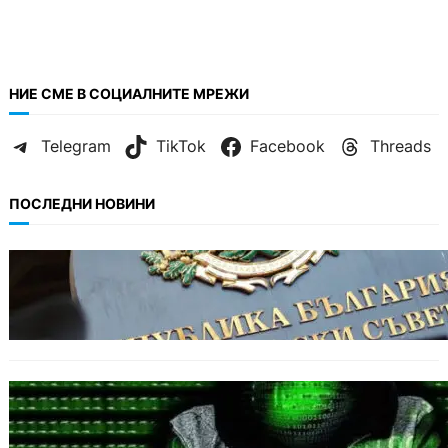
НИЕ СМЕ В СОЦИАЛНИТЕ МРЕЖИ
Telegram
TikTok
Facebook
Threads
ПОСЛЕДНИ НОВИНИ
БЪЛГАРИЯ
Кабинетът прие нов статут за професиите в
спортната подготовка
БЪЛГАРИЯ
Разкриха дългогодишен пробив в
държавни информационни системи