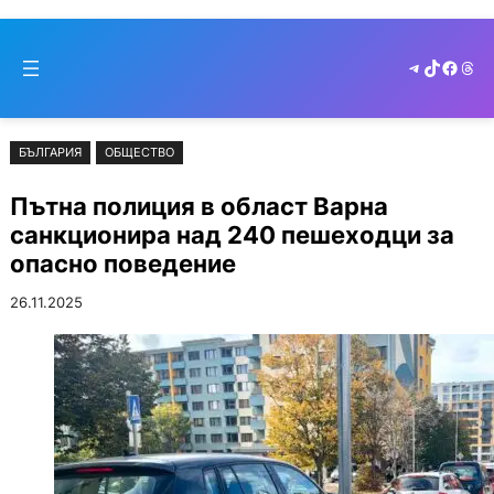
Към
Skip
съдържанието
to
Telegram
TikTok
Faceb
Thr
cont
БЪЛГАРИЯ
ОБЩЕСТВО
Пътна полиция в област Варна
санкционира над 240 пешеходци за
опасно поведение
26.11.2025