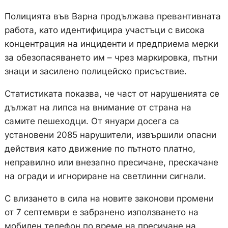
Полицията във Варна продължава превантивната
работа, като идентифицира участъци с висока
концентрация на инциденти и предприема мерки
за обезопасяването им – чрез маркировка, пътни
знаци и засилено полицейско присъствие.
Статистиката показва, че част от нарушенията се
дължат на липса на внимание от страна на
самите пешеходци. От януари досега са
установени 2085 нарушители, извършили опасни
действия като движение по пътното платно,
неправилно или внезапно пресичане, прескачане
на огради и игнориране на светлинни сигнали.
С влизането в сила на новите законови промени
от 7 септември е забранено използването на
мобилен телефон по време на пресичане на