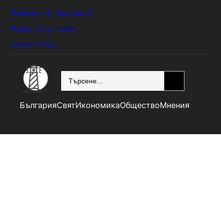
Политика за „бисквитки“
Правила и условия
Контакт с нас
SEARCH
България
Свят
Икономика
Общество
Мнения