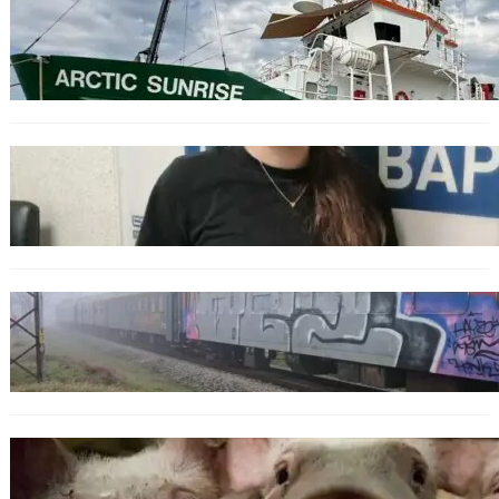
БЪЛГАРИЯ
Корабът на „Грийнпийс“ пристигна във
Варна с кампания за опазване на Черно
море
ОБЩЕСТВО
Варненска ученичка създаде интерактивна
карта за сигнали за проблеми с боклука
ОБЩЕСТВО
Бързият влак София – Варна блъсна и уби
жена край гара Бутово
БЪЛГАРИЯ
БАБХ регистрира огнище на африканска
чума по свинете в стопанство край Варна