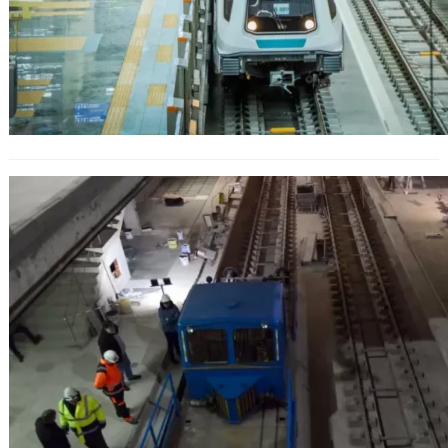
Към края на 2026 година обещават
да изградит метростанция между
“Обеля” и “Сливница”