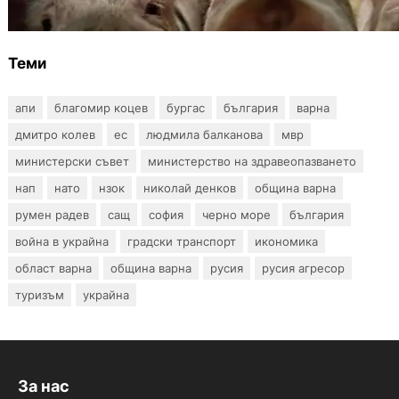
Теми
апи
благомир коцев
бургас
българия
варна
дмитро колев
ес
людмила балканова
мвр
министерски съвет
министерство на здравеопазването
нап
нато
нзок
николай денков
община варна
румен радев
сащ
софия
черно море
българия
война в украйна
градски транспорт
икономика
област варна
община варна
русия
русия агресор
туризъм
украйна
За нас