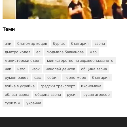
Скандалът в Банско: Имало ли е
провокация от италианските младежи
преди нацистките нападки?
Теми
апи
благомир коцев
бургас
българия
варна
дмитро колев
ес
людмила балканова
мвр
министерски съвет
министерство на здравеопазването
нап
нато
нзок
николай денков
община варна
румен радев
сащ
софия
черно море
българия
война в украйна
градски транспорт
икономика
област варна
община варна
русия
русия агресор
туризъм
украйна