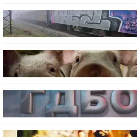
ОБЩЕСТВО
Бързият влак София – Варна блъсна и уби
жена край гара Бутово
БЪЛГАРИЯ
БАБХ регистрира огнище на африканска
чума по свинете в стопанство край Варна
БЪЛГАРИЯ
Наркобарон с мрежа от 14 нелегални
лаборатории е задържан у нас
ОБЩЕСТВО