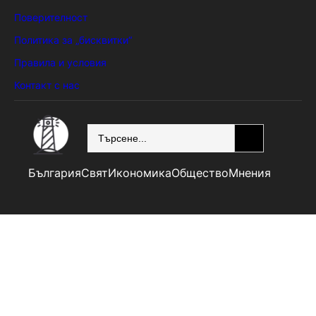
Поверителност
Политика за „бисквитки“
Правила и условия
Контакт с нас
SEARCH
България
Свят
Икономика
Общество
Мнения