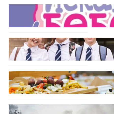
БЪЛГАРИЯ
Инвитро подкрепата под
въпрос? „Искам бебе“ се
обяви срещу
прехвърлянето на Центъра
към НЗОК
ИКОНОМИКА
Колко ще струват
училищните униформи във
Варна тази година
БЪЛГАРИЯ
От август се променят
осигурителните вноски за
седем икономически
дейности
БЪЛГАРИЯ
Пожарите в България не