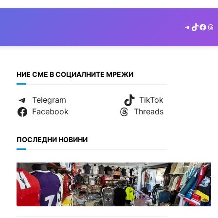
Telegram
TikTok
Face
Th
НИЕ СМЕ В СОЦИАЛНИТЕ МРЕЖИ
Telegram
TikTok
Facebook
Threads
ПОСЛЕДНИ НОВИНИ
БЪЛГАРИЯ
Иззеха фалшиви стоки за
близо 650 000 евро при
акция във Варна и „Златни
пясъци“