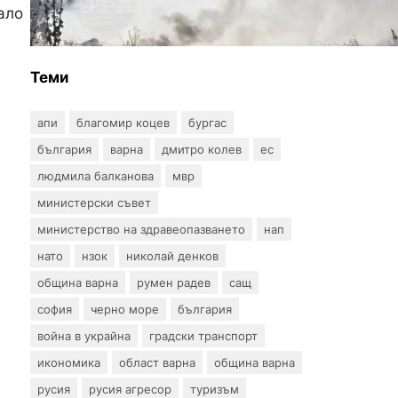
ало
спират: 141 огнища за
последното денонощие
Теми
апи
благомир коцев
бургас
българия
варна
дмитро колев
ес
людмила балканова
мвр
министерски съвет
министерство на здравеопазването
нап
нато
нзок
николай денков
община варна
румен радев
сащ
софия
черно море
българия
война в украйна
градски транспорт
икономика
област варна
община варна
русия
русия агресор
туризъм