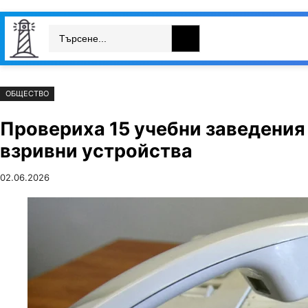
Към
Skip
Search
съдържанието
to
България
Свят
Икономика
cont
ОБЩЕСТВО
Провериха 15 учебни заведения 
взривни устройства
02.06.2026