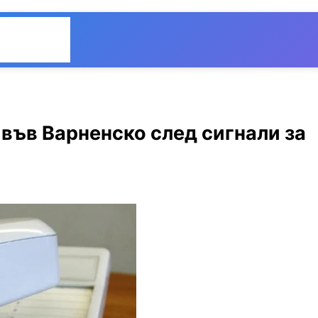
Общество
Мнения
във Варненско след сигнали за