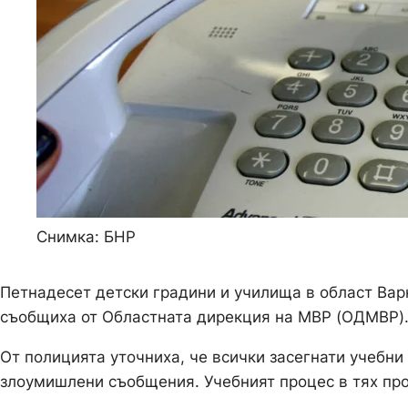
Снимка: БНР
Петнадесет детски градини и училища в област Варн
съобщиха от Областната дирекция на МВР (ОДМВР)
От полицията уточниха, че всички засегнати учебни
злоумишлени съобщения. Учебният процес в тях пр