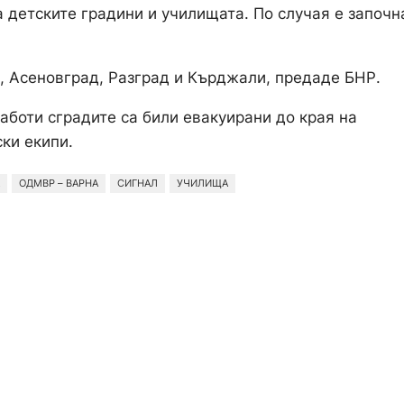
 детските градини и училищата. По случая е започн
о, Асеновград, Разград и Кърджали, предаде БНР.
боти сградите са били евакуирани до края на
ки екипи.
ОДМВР – ВАРНА
СИГНАЛ
УЧИЛИЩА