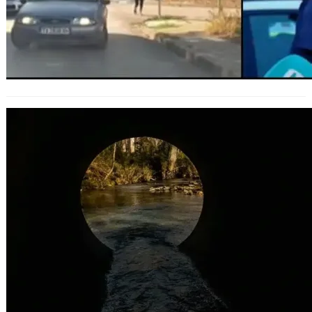
РИОСВ – Шумен предприе мерки
относно компания, замръсявала
река в Община Търговище