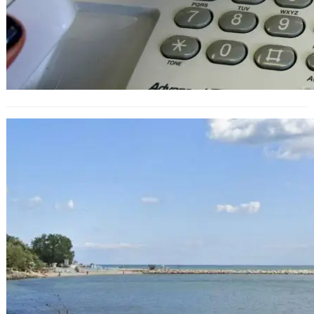
Няма следи от нефт край буните
във Варна, въпреки тревогата в
мрежата