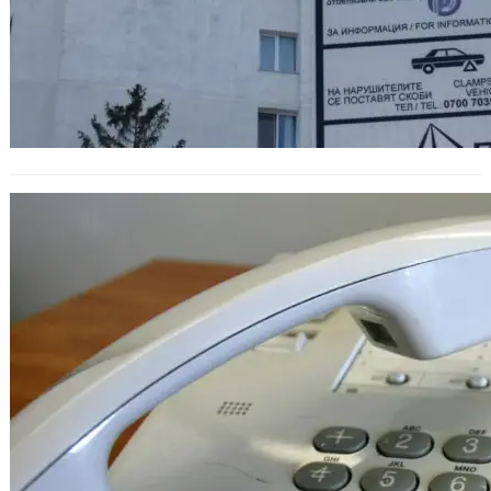
Провериха 15 учебни заведения във
Варненско след сигнали за взривни
устройства