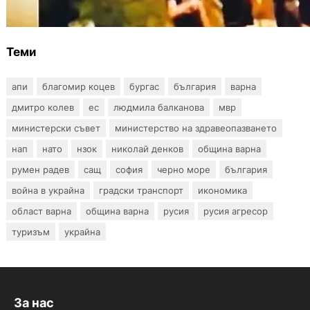
провокация от италианските младежи
преди нацистките нападки?
Теми
апи
благомир коцев
бургас
българия
варна
дмитро колев
ес
людмила балканова
мвр
министерски съвет
министерство на здравеопазването
нап
нато
нзок
николай денков
община варна
румен радев
сащ
софия
черно море
българия
война в украйна
градски транспорт
икономика
област варна
община варна
русия
русия агресор
туризъм
украйна
За нас