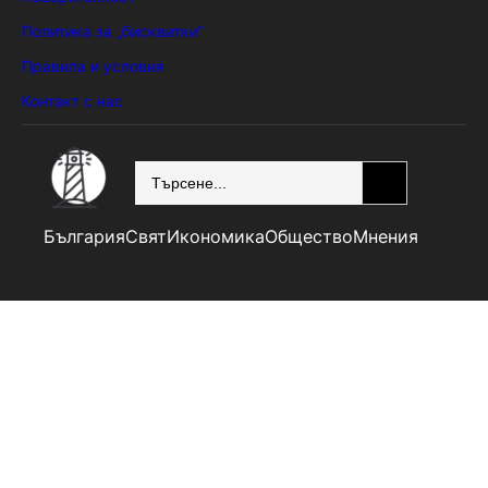
Политика за „бисквитки“
Правила и условия
Контакт с нас
SEARCH
България
Свят
Икономика
Общество
Мнения