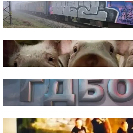
ОБЩЕСТВО
Бързият влак София – Варна блъсна и уби
жена край гара Бутово
БЪЛГАРИЯ
БАБХ регистрира огнище на африканска
чума по свинете в стопанство край Варна
БЪЛГАРИЯ
Наркобарон с мрежа от 14 нелегални
лаборатории е задържан у нас
ОБЩЕСТВО
Скандалът в Банско: Имало ли е