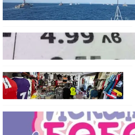
Нов минен ловец за българския флот
пристига до края на годината
БЪЛГАРИЯ
Левът изчезва от етикетите: Търговците
вече ще показват цените само в евро
БЪЛГАРИЯ
Иззеха фалшиви стоки за близо 650 000
евро при акция във Варна и „Златни
пясъци“
БЪЛГАРИЯ
Инвитро подкрепата под въпрос? „Искам
бебе“ се обяви срещу прехвърлянето на
Центъра към НЗОК