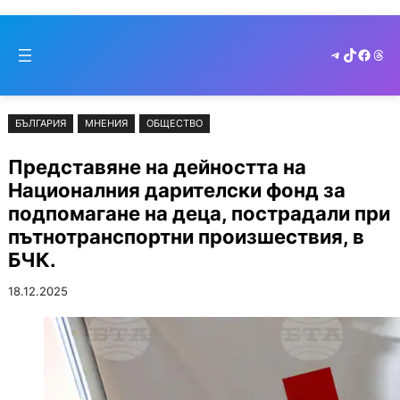
Към
Skip
съдържанието
to
Telegram
TikTok
Faceb
Thr
cont
БЪЛГАРИЯ
МНЕНИЯ
ОБЩЕСТВО
Представяне на дейността на
Националния дарителски фонд за
подпомагане на деца, пострадали при
пътнотранспортни произшествия, в
БЧК.
18.12.2025