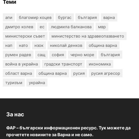
Теми
апи
благомир коцев
бургас
българия
варна
дмитро колев
ес
людмила балканова
мвр
министерски съвет
министерство на здравеопазването
нап
нато
нзок
николай денков
община варна
румен радев
сащ
софия
черно море
българия
война в украйна
градски транспорт
икономика
област варна
община варна
русия
русия агресор
туризъм
украйна
За нас
ФАР – български информационен ресурс. Тук можете да
прочетете новините за Варна и не само.