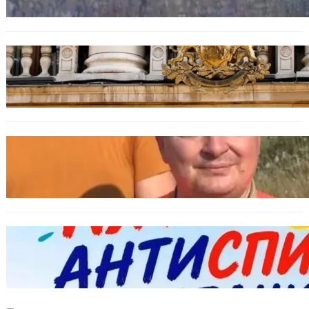
БЪЛГАРИЯ
Дрон навлезе в България край границата с
Румъния
БЪЛГАРИЯ
МЗХ: Ловните билети ще могат да се
издават онлайн
БЪЛГАРИЯ
Варна предлага безплатни и анонимни
тестове за ХИВ и други инфекции през
август