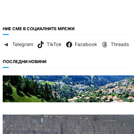
НИЕ СМЕ В СОЦИАЛНИТЕ МРЕЖИ
Telegram
TikTok
Facebook
Threads
ПОСЛЕДНИ НОВИНИ
БЪЛГАРИЯ
Полицията алармира за нова схема с
фалшиви лечители и „вълшебни“ мехлеми
БЪЛГАРИЯ
Ограничават движението по улица
„Вълноломна“ във Варна