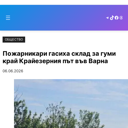
Към
Skip
съдържанието
to
Telegram
TikTok
Faceb
Thr
cont
ОБЩЕСТВО
Пожарникари гасиха склад за гуми
край Крайезерния път във Варна
06.06.2026