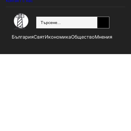
Контакт с нас
SEARCH
България
Свят
Икономика
Общество
Мнения