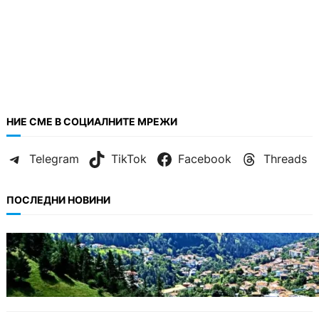
НИЕ СМЕ В СОЦИАЛНИТЕ МРЕЖИ
Telegram
TikTok
Facebook
Threads
ПОСЛЕДНИ НОВИНИ
БЪЛГАРИЯ
Полицията алармира за нова схема с
фалшиви лечители и „вълшебни“ мехлеми