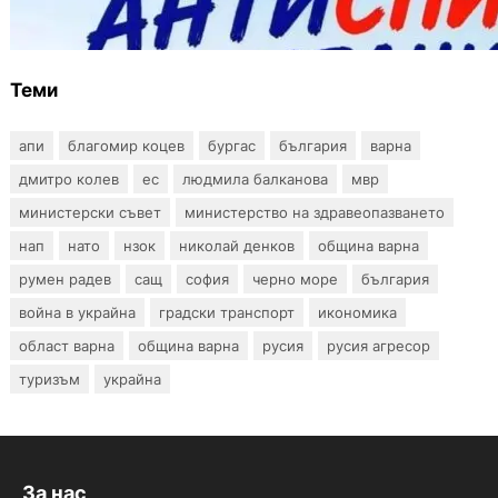
тестове за ХИВ и други инфекции през
август
Теми
апи
благомир коцев
бургас
българия
варна
дмитро колев
ес
людмила балканова
мвр
министерски съвет
министерство на здравеопазването
нап
нато
нзок
николай денков
община варна
румен радев
сащ
софия
черно море
българия
война в украйна
градски транспорт
икономика
област варна
община варна
русия
русия агресор
туризъм
украйна
За нас