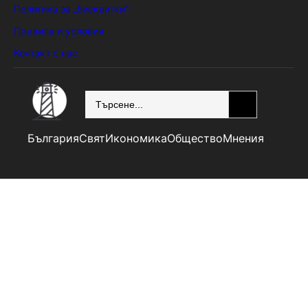
Политика за „бисквитки“
Правила и условия
Контакт с нас
SEARCH
България
Свят
Икономика
Общество
Мнения