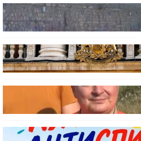
БЪЛГАРИЯ
Ограничават движението по улица
„Вълноломна“ във Варна
БЪЛГАРИЯ
Дрон навлезе в България край границата с
Румъния
БЪЛГАРИЯ
МЗХ: Ловните билети ще могат да се
издават онлайн
БЪЛГАРИЯ
Варна предлага безплатни и анонимни