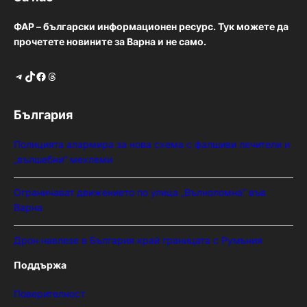
ФАР – български информационен ресурс. Тук можете да
прочетете новините за Варна и не само.
Telegram
TikTok
Facebook
Threads
България
Полицията алармира за нова схема с фалшиви лечители и
„вълшебни“ мехлеми
Ограничават движението по улица „Вълноломна“ във
Варна
Дрон навлезе в България край границата с Румъния
Поддържа
Поверителност