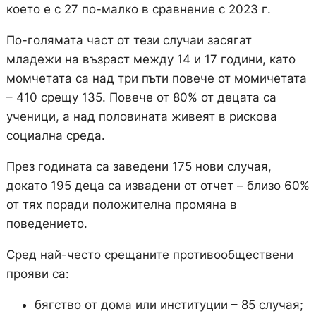
което е с 27 по-малко в сравнение с 2023 г.
По-голямата част от тези случаи засягат
младежи на възраст между 14 и 17 години, като
момчетата са над три пъти повече от момичетата
– 410 срещу 135. Повече от 80% от децата са
ученици, а над половината живеят в рискова
социална среда.
През годината са заведени 175 нови случая,
докато 195 деца са извадени от отчет – близо 60%
от тях поради положителна промяна в
поведението.
Сред най-често срещаните противообществени
прояви са:
бягство от дома или институции – 85 случая;