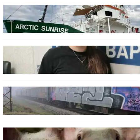
БЪЛГАРИЯ
Корабът на „Грийнпийс“ пристигна във
Варна с кампания за опазване на Черно
море
ОБЩЕСТВО
Варненска ученичка създаде интерактивна
карта за сигнали за проблеми с боклука
ОБЩЕСТВО
Бързият влак София – Варна блъсна и уби
жена край гара Бутово
БЪЛГАРИЯ
БАБХ регистрира огнище на африканска