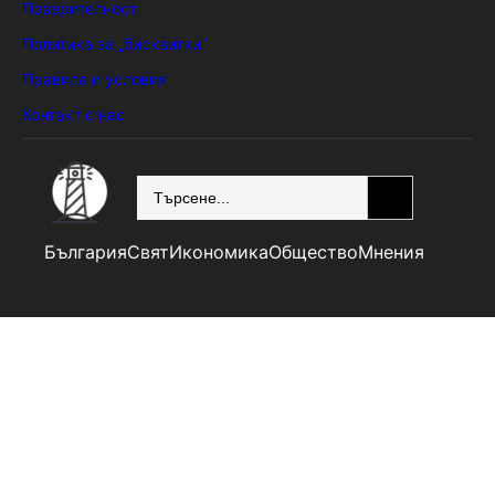
Поверителност
Политика за „бисквитки“
Правила и условия
Контакт с нас
SEARCH
България
Свят
Икономика
Общество
Мнения