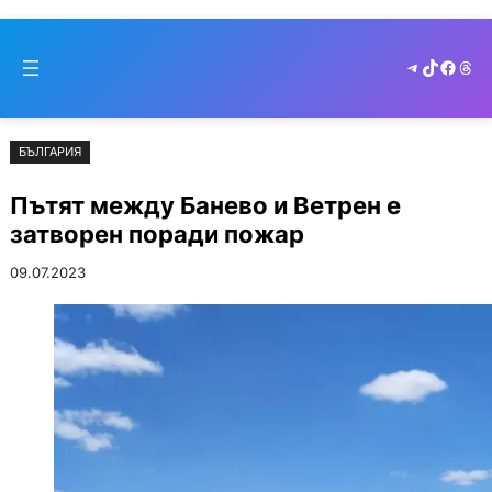
Към
Skip
съдържанието
to
Telegram
TikTok
Faceb
Thr
cont
БЪЛГАРИЯ
Пътят между Банево и Ветрен е
затворен поради пожар
09.07.2023