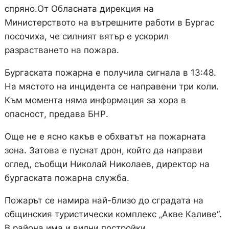
спряно.От Обласната дирекция на
Министерството на вътрешните работи в Бургас
посочиха, че силният вятър е ускорил
разрастването на пожара.
Бургаската пожарна е получила сигнала в 13:48.
На мястото на инцидента се направени три коли.
Към момента няма информация за хора в
опасност, предава БНР.
Още не е ясно какъв е обхватът на пожарната
зона. Затова е пуснат дрон, който да направи
оглед, съобщи Николай Николаев, директор на
бургаската пожарна служба.
Пожарът се намира най-близо до сградата на
общинския туристически комплекс „Акве Каливе“.
В района има и вилни постройки.