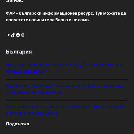
За нас
ФАР – български информационен ресурс. Тук можете да
прочетете новините за Варна и не само.
Telegram
TikTok
Facebook
Threads
България
Нови ограничения за камионите над 12 тона по ключови
пътища през август
Корабът на „Грийнпийс“ пристигна във Варна с кампания
за опазване на Черно море
БАБХ регистрира огнище на африканска чума по свинете
в стопанство край Варна
Поддържа