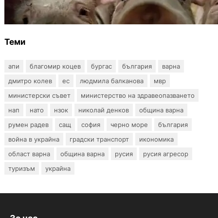
чума по свинете в стопанство край Варна
Теми
апи
благомир коцев
бургас
българия
варна
дмитро колев
ес
людмила балканова
мвр
министерски съвет
министерство на здравеопазването
нап
нато
нзок
николай денков
община варна
румен радев
сащ
софия
черно море
българия
война в украйна
градски транспорт
икономика
област варна
община варна
русия
русия агресор
туризъм
украйна