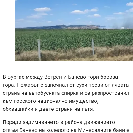
В Бургас между Ветрен и Банево гори борова
гора. Пожарът е започнал от сухи треви от лявата
страна на автобусната спирка и се разпространил
към горското национално имущество,
обхващайки и двете страни на пътя.
Поради задимяването в района движението
откъм Банево на колелото на Минералните бани е