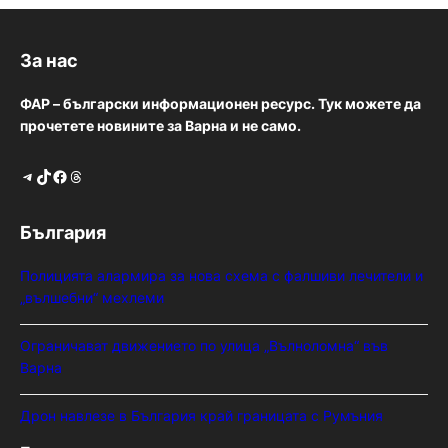
За нас
ФАР – български информационен ресурс. Тук можете да
прочетете новините за Варна и не само.
Telegram
TikTok
Facebook
Threads
България
Полицията алармира за нова схема с фалшиви лечители и
„вълшебни“ мехлеми
Ограничават движението по улица „Вълноломна“ във
Варна
Дрон навлезе в България край границата с Румъния