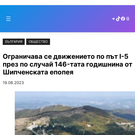
Към
Skip
съдържанието
to
Telegram
TikTok
Faceb
Thr
cont
БЪЛГАРИЯ
ОБЩЕСТВО
Ограничава се движението по път I-5
през по случай 146-тата годишнина от
Шипченската епопея
19.08.2023