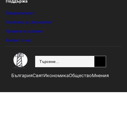
Поддържа
Поверителност
Политика за „бисквитки“
Правила и условия
Контакт с нас
SEARCH
България
Свят
Икономика
Общество
Мнения