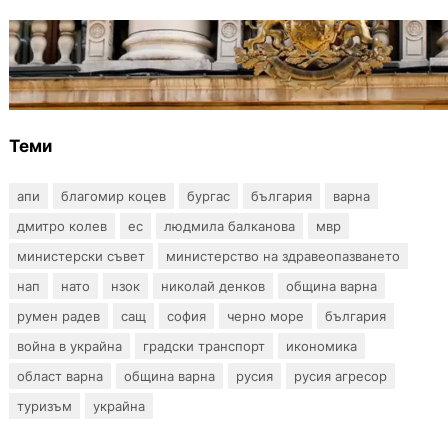
БЪЛГАРИЯ
Дрон навлезе в България край границата с
Румъния
Теми
апи
благомир коцев
бургас
българия
варна
дмитро колев
ес
людмила балканова
мвр
министерски съвет
министерство на здравеопазването
нап
нато
нзок
николай денков
община варна
румен радев
сащ
софия
черно море
българия
война в украйна
градски транспорт
икономика
област варна
община варна
русия
русия агресор
туризъм
украйна