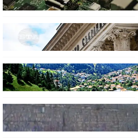
БЕЗ КАТЕГОРИЯ
Дрон се взриви край Кардам: България
търси отговори за произхода му.
БЪЛГАРИЯ
Полицията алармира за нова схема с
фалшиви лечители и „вълшебни“ мехлеми
БЪЛГАРИЯ
Ограничават движението по улица
„Вълноломна“ във Варна