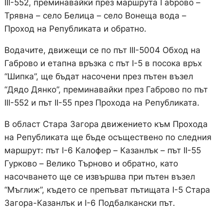
III-552, преминавайки през маршрута Габрово –
Трявна – село Белица – село Вонеща вода –
Проход на Републиката и обратно.
Водачите, движещи се по път III-5004 Обход на
Габрово и етапна връзка с път I-5 в посока връх
“Шипка”, ще бъдат насочени през пътен възел
“Дядо Дянко”, преминавайки през Габрово по път
III-552 и път II-55 през Прохода на Републиката.
В област Стара Загора движението към Прохода
на Републиката ще бъде осъществено по следния
маршрут: път I-6 Калофер – Казанлък – път II-55
Гурково – Велико Търново и обратно, като
насочването ще се извършва при пътен възел
“Мъглиж”, където се препъват пътищата I-5 Стара
Загора-Казанлък и I-6 Подбалкански път.