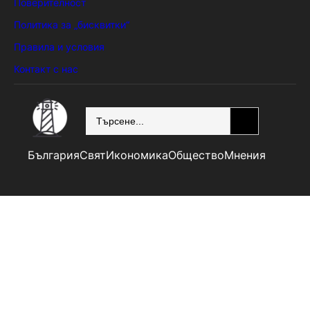
Поверителност
Политика за „бисквитки“
Правила и условия
Контакт с нас
SEARCH
България
Свят
Икономика
Общество
Мнения