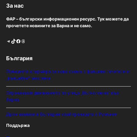
За нас
ФАР – български информационен ресурс. Тук можете да
прочетете новините за Варна и не само.
Telegram
TikTok
Facebook
Threads
България
Полицията алармира за нова схема с фалшиви лечители и
„вълшебни“ мехлеми
Ограничават движението по улица „Вълноломна“ във
Варна
Дрон навлезе в България край границата с Румъния
Поддържа