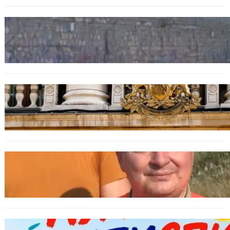
БЪЛГАРИЯ
Ограничават движението по улица
„Вълноломна“ във Варна
БЪЛГАРИЯ
Дрон навлезе в България край границата с
Румъния
БЪЛГАРИЯ
МЗХ: Ловните билети ще могат да се
издават онлайн
БЪЛГАРИЯ