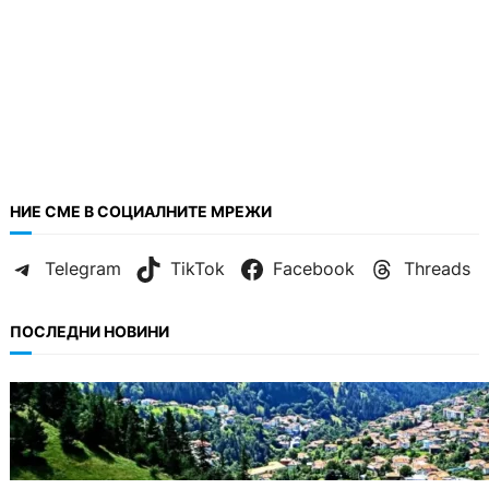
НИЕ СМЕ В СОЦИАЛНИТЕ МРЕЖИ
Telegram
TikTok
Facebook
Threads
ПОСЛЕДНИ НОВИНИ
БЪЛГАРИЯ
Полицията алармира за нова схема с
фалшиви лечители и „вълшебни“ мехлеми