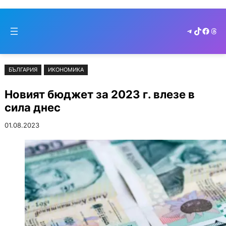
Към
Skip
съдържанието
to
Telegram
TikTok
Faceb
Thr
cont
БЪЛГАРИЯ
ИКОНОМИКА
Новият бюджет за 2023 г. влезе в
сила днес
01.08.2023