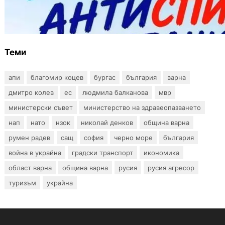
Варна предлага безплатни и анонимни
тестове за ХИВ и други инфекции през
август
Теми
апи
благомир коцев
бургас
българия
варна
дмитро колев
ес
людмила балканова
мвр
министерски съвет
министерство на здравеопазването
нап
нато
нзок
николай денков
община варна
румен радев
сащ
софия
черно море
българия
война в украйна
градски транспорт
икономика
област варна
община варна
русия
русия агресор
туризъм
украйна