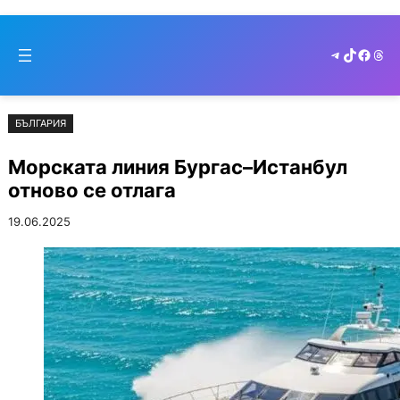
Към
Skip
съдържанието
to
Telegram
TikTok
Faceb
Thr
cont
БЪЛГАРИЯ
Морската линия Бургас–Истанбул
отново се отлага
19.06.2025