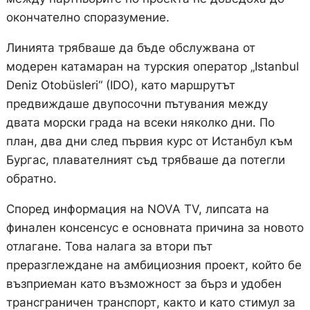
окончателно споразумение.
Линията трябваше да бъде обслужвана от
модерен катамаран на турския оператор „Istanbul
Deniz Otobüsleri“ (IDO), като маршрутът
предвиждаше двупосочни пътувания между
двата морски града на всеки няколко дни. По
план, два дни след първия курс от Истанбул към
Бургас, плавателният съд трябваше да потегли
обратно.
Според информация на NOVA TV, липсата на
финален консенсус е основната причина за новото
отлагане. Това налага за втори път
преразглеждане на амбициозния проект, който бе
възприеман като възможност за бърз и удобен
трансграничен транспорт, както и като стимул за