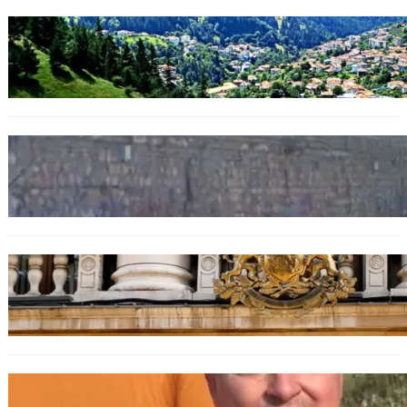
БЪЛГАРИЯ
Полицията алармира за нова схема с
фалшиви лечители и „вълшебни“ мехлеми
БЪЛГАРИЯ
Ограничават движението по улица
„Вълноломна“ във Варна
БЪЛГАРИЯ
Дрон навлезе в България край границата с
Румъния
БЪЛГАРИЯ
МЗХ: Ловните билети ще могат да се