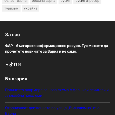
област варна
община варна
русия
русия агресор
туризъм
украйна
За нас
ФАР – български информационен ресурс. Тук можете да
прочетете новините за Варна и не само.
Telegram
TikTok
Facebook
Threads
България
Полицията алармира за нова схема с фалшиви лечители и
„вълшебни“ мехлеми
Ограничават движението по улица „Вълноломна“ във
Варна