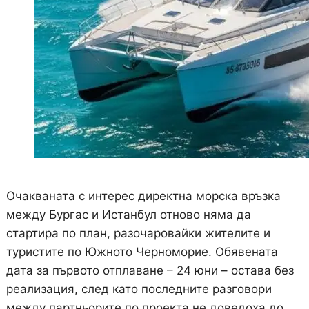
Очакваната с интерес директна морска връзка
между Бургас и Истанбул отново няма да
стартира по план, разочаровайки жителите и
туристите по Южното Черноморие. Обявената
дата за първото отплаване – 24 юни – остава без
реализация, след като последните разговори
между партньорите по проекта не доведоха до