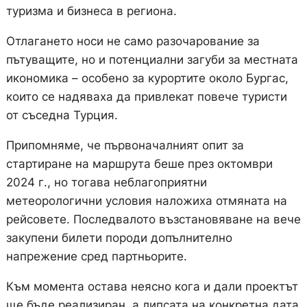
туризма и бизнеса в региона.
Отлагането носи не само разочарование за
пътуващите, но и потенциални загуби за местната
икономика – особено за курортите около Бургас,
които се надяваха да привлекат повече туристи
от съседна Турция.
Припомняме, че първоначалният опит за
стартиране на маршрута беше през октомври
2024 г., но тогава неблагоприятни
метеорологични условия наложиха отмяната на
рейсовете. Последвалото възстановяване на вече
закупени билети породи допълнително
напрежение сред партньорите.
Към момента остава неясно кога и дали проектът
ще бъде реализиран, а липсата на конкретна дата