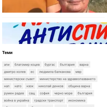
издават онлайн
БЪЛГАРИЯ
Варна предлага безплатни и анонимни
тестове за ХИВ и други инфекции през
август
Теми
апи
благомир коцев
бургас
българия
варна
дмитро колев
ес
людмила балканова
мвр
министерски съвет
министерство на здравеопазването
нап
нато
нзок
николай денков
община варна
румен радев
сащ
софия
черно море
българия
война в украйна
градски транспорт
икономика