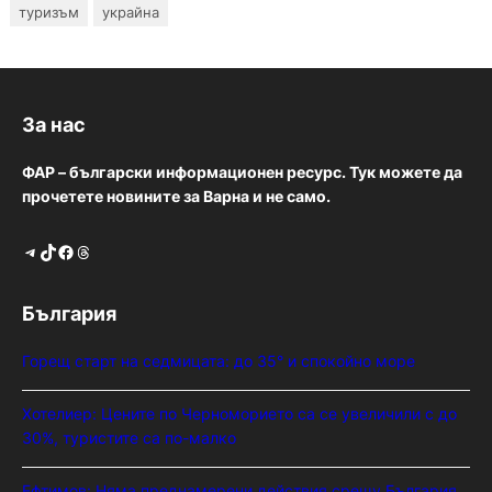
туризъм
украйна
За нас
ФАР – български информационен ресурс. Тук можете да
прочетете новините за Варна и не само.
Telegram
TikTok
Facebook
Threads
България
Горещ старт на седмицата: до 35° и спокойно море
Хотелиер: Цените по Черноморието са се увеличили с до
30%, туристите са по-малко
Ефтимов: Няма преднамерени действия срещу България,