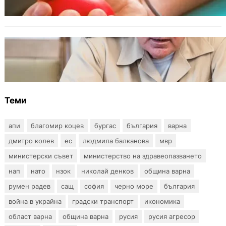
БЪЛГАРИЯ
Ефтимов: Няма преднамерени действия
срещу България, дронът край Кардам е бил
примамка
Теми
апи
благомир коцев
бургас
българия
варна
дмитро колев
ес
людмила балканова
мвр
министерски съвет
министерство на здравеопазването
нап
нато
нзок
николай денков
община варна
румен радев
сащ
софия
черно море
българия
война в украйна
градски транспорт
икономика
област варна
община варна
русия
русия агресор