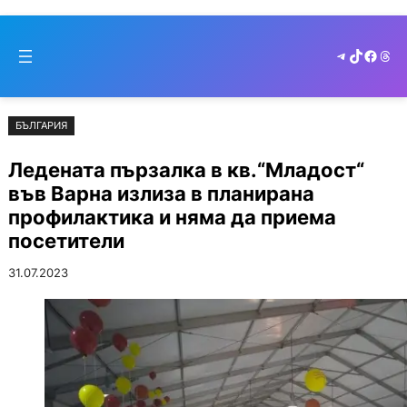
Към
Skip
съдържанието
to
Telegram
TikTok
Faceb
Thr
cont
БЪЛГАРИЯ
Ледената пързалка в кв.“Младост“
във Варна излиза в планирана
профилактика и няма да приема
посетители
31.07.2023