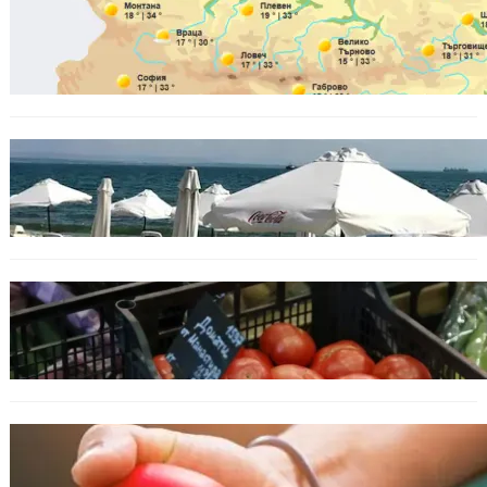
БЪЛГАРИЯ
Горещ старт на седмицата: до 35° и
спокойно море
БЪЛГАРИЯ
Хотелиер: Цените по Черноморието са се
увеличили с до 30%, туристите са по-малко
ИКОНОМИКА
Пазарът се раздвижи: зеленчуци и основни
храни сменят цените си
ОБЩЕСТВО
Варна има спешна нужда от кръводарители
с кръвна група 0+