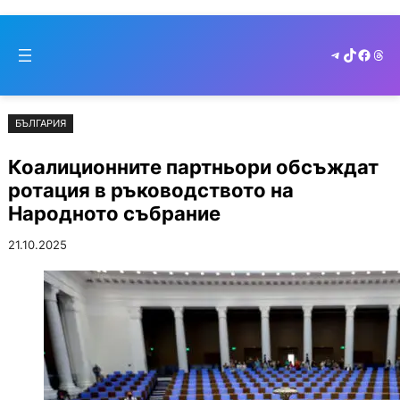
Към
Skip
съдържанието
to
Telegram
TikTok
Faceb
Thr
cont
БЪЛГАРИЯ
Коалиционните партньори обсъждат
ротация в ръководството на
Народното събрание
21.10.2025