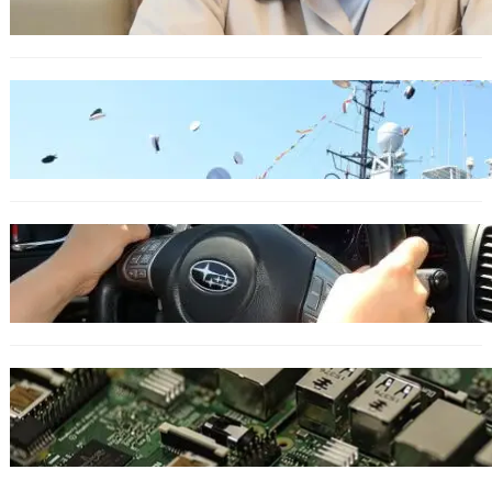
примамка
БЪЛГАРИЯ
Варна посрещна новите офицери на ВМС
ОБЩЕСТВО
Възможни ограничения за Waze в Европа
след решение на Съда на ЕС
ИКОНОМИКА
Кои българи се осигуряват на новия таван
от 2300 евро