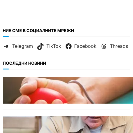
НИЕ СМЕ В СОЦИАЛНИТЕ МРЕЖИ
Telegram
TikTok
Facebook
Threads
ПОСЛЕДНИ НОВИНИ
ОБЩЕСТВО
Варна има спешна нужда от кръводарители
с кръвна група 0+
БЪЛГАРИЯ
Ефтимов: Няма преднамерени действия
срещу България, дронът край Кардам е бил