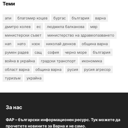
Теми
апи
благомир коцев
бургас
българия
варна
дмитро колев
ес
людмила балканова
мвр
министерски съвет
министерство на здравеопазването
нап
нато
нзок
николай денков
община варна
румен радев
сащ
софия
черно море
българия
война в украйна
градски транспорт
икономика
област варна
община варна
русия
русия агресор
туризъм
украйна
За нас
ФАР – български информационен ресурс. Тук можете да
прочетете новините за Варна и не само.