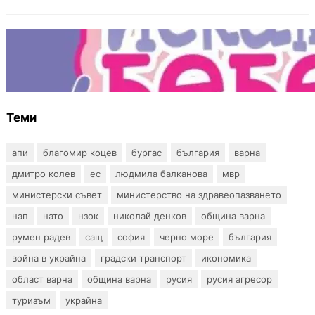
БЪЛГАРИЯ
Инвитро подкрепата под въпрос? „Искам
бебе“ се обяви срещу прехвърлянето на
Центъра към НЗОК
Теми
апи
благомир коцев
бургас
българия
варна
дмитро колев
ес
людмила балканова
мвр
министерски съвет
министерство на здравеопазването
нап
нато
нзок
николай денков
община варна
румен радев
сащ
софия
черно море
българия
война в украйна
градски транспорт
икономика
област варна
община варна
русия
русия агресор
туризъм
украйна