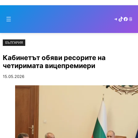
Към
Skip
съдържанието
to
Telegram
TikTok
Faceb
Thr
cont
БЪЛГАРИЯ
Кабинетът обяви ресорите на
четиримата вицепремиери
15.05.2026