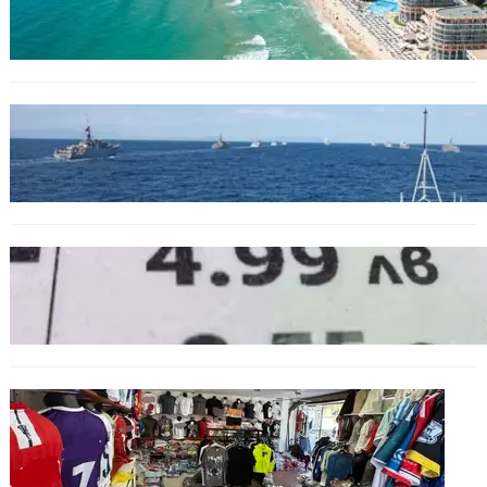
Интерактивна карта показва всички водни
бази по Черноморието
БЪЛГАРИЯ
Нов минен ловец за българския флот
пристига до края на годината
БЪЛГАРИЯ
Левът изчезва от етикетите: Търговците
вече ще показват цените само в евро
БЪЛГАРИЯ
Иззеха фалшиви стоки за близо 650 000
евро при акция във Варна и „Златни
пясъци“