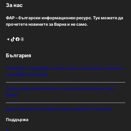
За нас
ФАР – български информационен ресурс. Тук можете да
прочетете новините за Варна и не само.
Telegram
TikTok
Facebook
Threads
България
Полицията алармира за нова схема с фалшиви лечители и
„вълшебни“ мехлеми
Ограничават движението по улица „Вълноломна“ във
Варна
Дрон навлезе в България край границата с Румъния
Поддържа