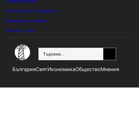
Поверителност
Политика за „бисквитки“
Правила и условия
Контакт с нас
SEARCH
България
Свят
Икономика
Общество
Мнения