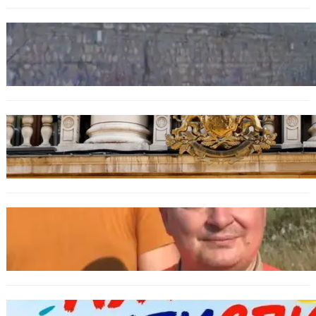
БЪЛГАРИЯ
Ограничават движението по улица
„Вълноломна“ във Варна
БЪЛГАРИЯ
Дрон навлезе в България край границата с
Румъния
БЪЛГАРИЯ
МЗХ: Ловните билети ще могат да се
издават онлайн
БЪЛГАРИЯ