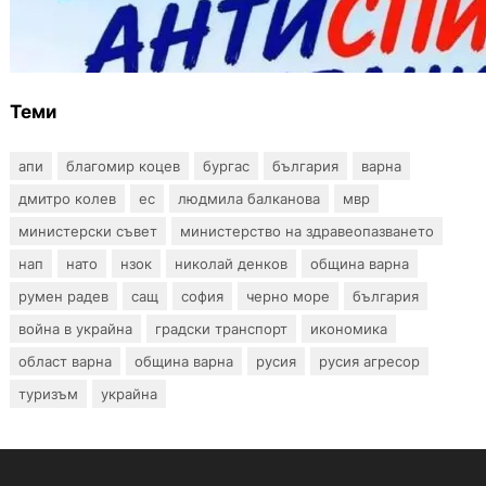
Варна предлага безплатни и анонимни
тестове за ХИВ и други инфекции през
август
Теми
апи
благомир коцев
бургас
българия
варна
дмитро колев
ес
людмила балканова
мвр
министерски съвет
министерство на здравеопазването
нап
нато
нзок
николай денков
община варна
румен радев
сащ
софия
черно море
българия
война в украйна
градски транспорт
икономика
област варна
община варна
русия
русия агресор
туризъм
украйна