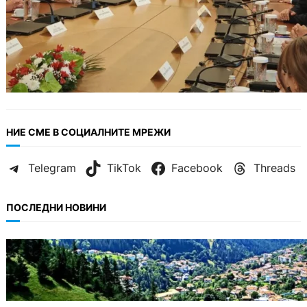
НИЕ СМЕ В СОЦИАЛНИТЕ МРЕЖИ
Telegram
TikTok
Facebook
Threads
ПОСЛЕДНИ НОВИНИ
БЪЛГАРИЯ
Полицията алармира за нова схема с
фалшиви лечители и „вълшебни“ мехлеми