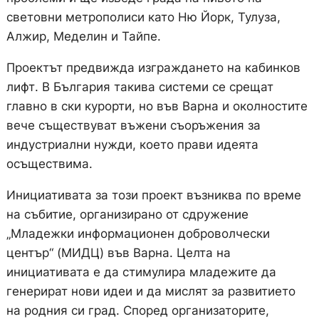
световни метрополиси като Ню Йорк, Тулуза,
Алжир, Меделин и Тайпе.
Проектът предвижда изграждането на кабинков
лифт. В България такива системи се срещат
главно в ски курорти, но във Варна и околностите
вече съществуват въжени съоръжения за
индустриални нужди, което прави идеята
осъществима.
Инициативата за този проект възниква по време
на събитие, организирано от сдружение
„Младежки информационен доброволчески
център“ (МИДЦ) във Варна. Целта на
инициативата е да стимулира младежите да
генерират нови идеи и да мислят за развитието
на родния си град. Според организаторите,