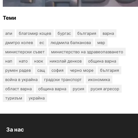
Теми
апи
благомир коцев
бургас
българия
варна
дмитро колев
ес
людмила балканова
мвр
министерски съвет
министерство на здравеопазването
нап
нато
нзок
николай денков
община варна
румен радев
сащ
софия
черно море
българия
война в украйна
градски транспорт
икономика
област варна
община варна
русия
русия агресор
туризъм
украйна
За нас