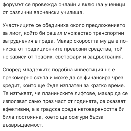
форумът се провежда онлайн и включва ученици
от различни варненски училища.
Участниците се обединиха около предложението
за лифт, който би решил множество транспортни
затруднения в града. Макар скоростта му да е по-
ниска от традиционните превозни средства, той
не зависи от трафик, светофари и задръствания.
Според младежите подобна инвестиция не е
прекомерно скъпа и може да се финансира чрез
кредит, който ще бъде изплатен за кратко време.
Те изтъкват, че планинските лифтове, макар да се
използват само през част от годината, се оказват
ефективни, а в градска среда натовареността би
била постоянна, което ще осигури бърза
възвръщаемост.