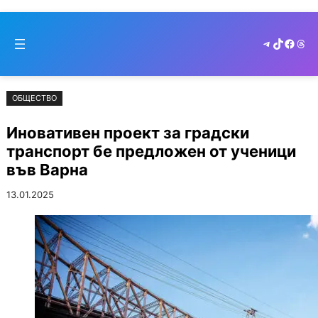
Към
Skip
съдържанието
to
Telegram
TikTok
Faceb
Thr
cont
ОБЩЕСТВО
Иновативен проект за градски
транспорт бе предложен от ученици
във Варна
13.01.2025