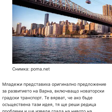
Снимка: poma.net
Младежи представиха оригинално предложение
за развитието на Варна, включващо новаторски
градски транспорт. Те вярват, че ако бъде
осъществена тази идея, тя ще реши редица
проблеми и ще изведе града на нивото на