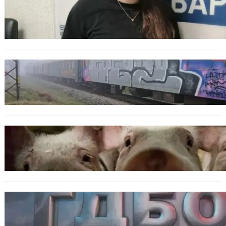
Варненска ученичка създаде интерактивна
карта за сигнали за проблеми с боклука
ОБЩЕСТВО
Бързият влак София – Варна блъсна и уби
жена край гара Бутово
БЪЛГАРИЯ
БАБХ регистрира огнище на африканска
чума по свинете в стопанство край Варна
БЪЛГАРИЯ
Наркобарон с мрежа от 14 нелегални
лаборатории е задържан у нас