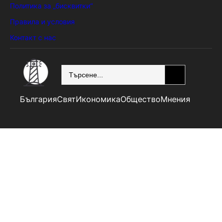
Политика за „бисквитки“
Правила и условия
Контакт с нас
SEARCH
България
Свят
Икономика
Общество
Мнения