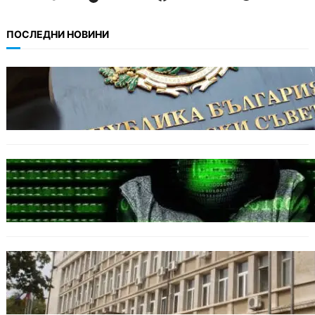
ПОСЛЕДНИ НОВИНИ
БЪЛГАРИЯ
Кабинетът прие нов статут за професиите в
спортната подготовка
БЪЛГАРИЯ
Разкриха дългогодишен пробив в
държавни информационни системи
ОБЩЕСТВО
Домашният арест на шофьора, обвинен за
смъртта на моторист, остава в сила