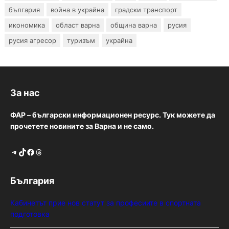
българия
война в украйна
градски транспорт
икономика
област варна
община варна
русия
русия агресор
туризъм
украйна
За нас
ФАР – български информационен ресурс. Тук можете да
прочетете новините за Варна и не само.
Telegram
TikTok
Facebook
Threads
България
Кабинетът прие нов статут за професиите в спортната
подготовка