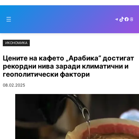
Към
Skip
съдържанието
to
Telegram
TikTok
Faceb
Thr
cont
ИКОНОМИКА
Цените на кафето „Арабика“ достигат
рекордни нива заради климатични и
геополитически фактори
08.02.2025