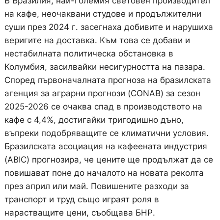
В Бразилия, най-големия световен производител
на кафе, неочаквани студове и продължителни
суши през 2024 г. засегнаха добивите и нарушиха
веригите на доставка. Към това се добави и
нестабилната политическа обстановка в
Колумбия, засилвайки несигурността на пазара.
Според първоначалната прогноза на бразилската
агенция за аграрни прогнози (CONAB) за сезон
2025-2026 се очаква спад в производството на
кафе с 4,4%, достигайки тригодишно дъно,
въпреки подобряващите се климатични условия.
Бразилската асоциация на кафеената индустрия
(ABIC) прогнозира, че цените ще продължат да се
повишават поне до началото на новата реколта
през април или май. Повишените разходи за
транспорт и труд също играят роля в
нарастващите цени, съобщава БНР.