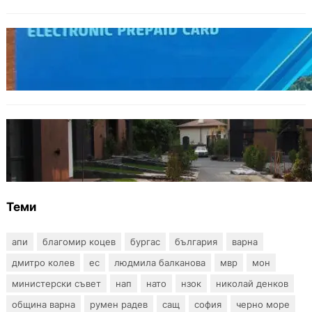
ОБЩЕСТВО
Предплатените карти за градския
транспорт във Варна отново влизат в
употреба
БЪЛГАРИЯ
12 съдебни дела оспорват заповедите за
събаряне на сгради в местността „Баба
Алино“
Теми
апи
благомир коцев
бургас
българия
варна
дмитро колев
ес
людмила балканова
мвр
мон
министерски съвет
нап
нато
нзок
николай денков
община варна
румен радев
сащ
софия
черно море