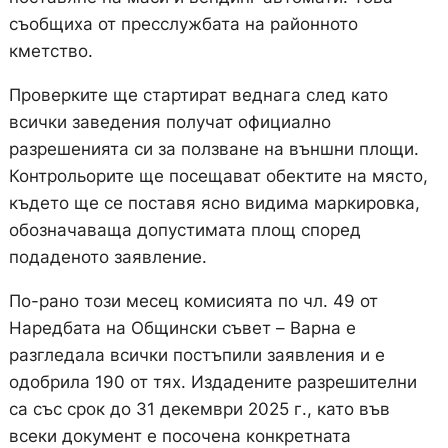
съобщиха от пресслужбата на районното
кметство.
Проверките ще стартират веднага след като
всички заведения получат официално
разрешенията си за ползване на външни площи.
Контрольорите ще посещават обектите на място,
където ще се поставя ясно видима маркировка,
обозначаваща допустимата площ според
подаденото заявление.
По-рано този месец комисията по чл. 49 от
Наредбата на Общински съвет – Варна е
разгледала всички постъпили заявления и е
одобрила 190 от тях. Издадените разрешителни
са със срок до 31 декември 2025 г., като във
всеки документ е посочена конкретната