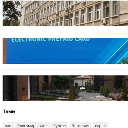
ОБЩЕСТВО
Домашният арест на шофьора, обвинен за
смъртта на моторист, остава в сила
ОБЩЕСТВО
Предплатените карти за градския
транспорт във Варна отново влизат в
употреба
БЪЛГАРИЯ
12 съдебни дела оспорват заповедите за
събаряне на сгради в местността „Баба
Алино“
Теми
апи
благомир коцев
бургас
българия
варна