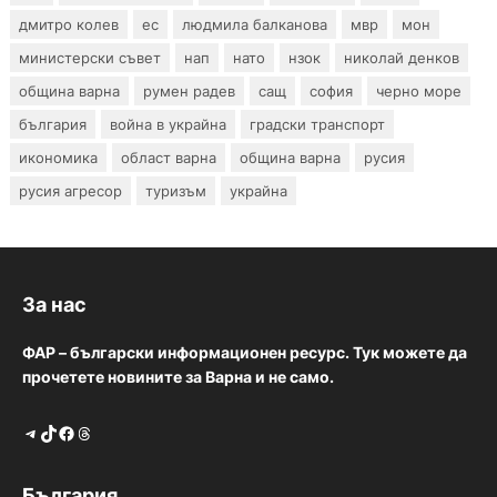
дмитро колев
ес
людмила балканова
мвр
мон
министерски съвет
нап
нато
нзок
николай денков
община варна
румен радев
сащ
софия
черно море
българия
война в украйна
градски транспорт
икономика
област варна
община варна
русия
русия агресор
туризъм
украйна
За нас
ФАР – български информационен ресурс. Тук можете да
прочетете новините за Варна и не само.
Telegram
TikTok
Facebook
Threads
България