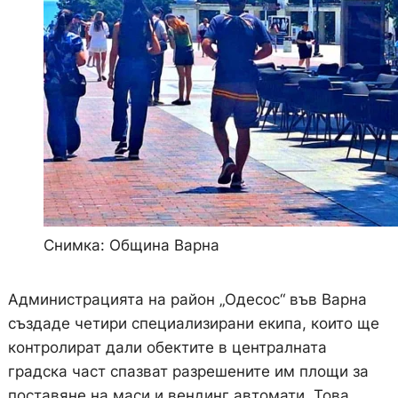
Снимка: Община Варна
Администрацията на район „Одесос“ във Варна
създаде четири специализирани екипа, които ще
контролират дали обектите в централната
градска част спазват разрешените им площи за
поставяне на маси и вендинг автомати. Това