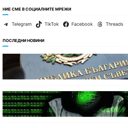
НИЕ СМЕ В СОЦИАЛНИТЕ МРЕЖИ
Telegram
TikTok
Facebook
Threads
ПОСЛЕДНИ НОВИНИ
БЪЛГАРИЯ
Кабинетът прие нов статут за професиите в
спортната подготовка
БЪЛГАРИЯ
Разкриха дългогодишен пробив в
държавни информационни системи