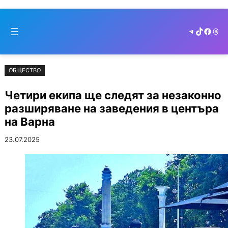
Към
Skip
съдържанието
to
Telegram
TikTok
Faceb
Thr
cont
ОБЩЕСТВО
Четири екипа ще следят за незаконно
разширяване на заведения в центъра
на Варна
23.07.2025