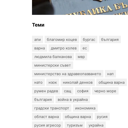
професиите в спортната
подготовка
Теми
апи
благомир коцев
бургас
българия
варна
дмитро колев
ес
людмила балканова
мвр
министерски съвет
министерство на здравеопазването
нап
нато
нзок
николай денков
община варна
румен радев
сащ
софия
черно море
българия
война в украйна
градски транспорт
икономика
област варна
община варна
русия
русия агресор
туризъм
украйна