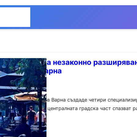
Общество
Мнения
 ще следят за незаконно разширява
центъра на Варна
 район „Одесос“ във Варна създаде четири специализи
т дали обектите в централната градска част спазват 
не на маси и вендинг автомати….