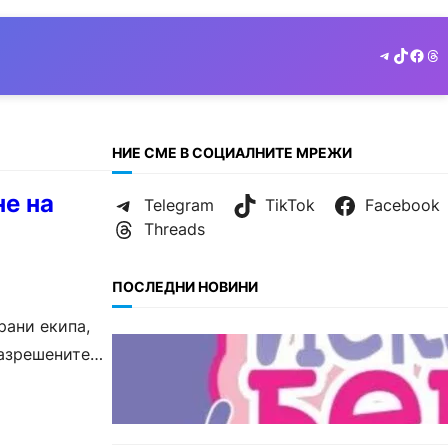
Telegram
TikTok
Face
Th
НИЕ СМЕ В СОЦИАЛНИТЕ МРЕЖИ
не на
Telegram
TikTok
Facebook
Threads
ПОСЛЕДНИ НОВИНИ
рани екипа,
БЪЛГАРИЯ
разрешените
Инвитро подкрепата под
въпрос? „Искам бебе“ се обяви
срещу прехвърлянето на
Центъра към НЗОК