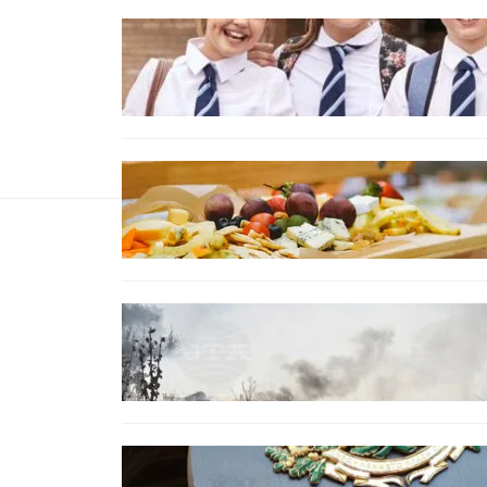
ИКОНОМИКА
Колко ще струват училищните
униформи във Варна тази
година
БЪЛГАРИЯ
От август се променят
осигурителните вноски за
седем икономически дейности
БЪЛГАРИЯ
Пожарите в България не
спират: 141 огнища за
последното денонощие
БЪЛГАРИЯ
Кабинетът прие нов статут за