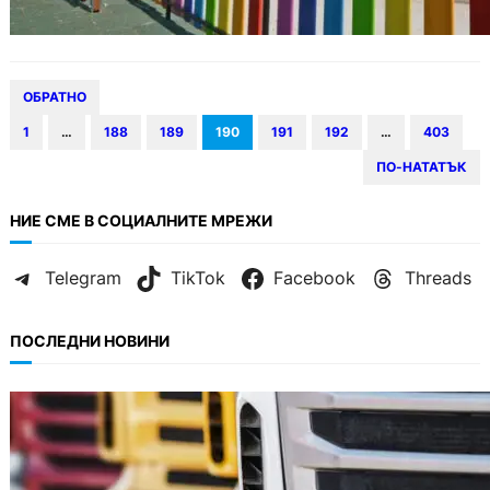
ОБРАТНО
1
…
188
189
190
191
192
…
403
ПО-НАТАТЪК
НИЕ СМЕ В СОЦИАЛНИТЕ МРЕЖИ
Telegram
TikTok
Facebook
Threads
ПОСЛЕДНИ НОВИНИ
БЪЛГАРИЯ
Нови ограничения за камионите над 12
тона по ключови пътища през август