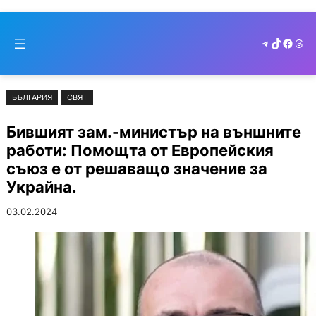
Към
Skip
съдържанието
to
Telegram
TikTok
Faceb
Thr
cont
БЪЛГАРИЯ
СВЯТ
Бившият зам.-министър на външните
работи: Помощта от Европейския
съюз е от решаващо значение за
Украйна.
03.02.2024