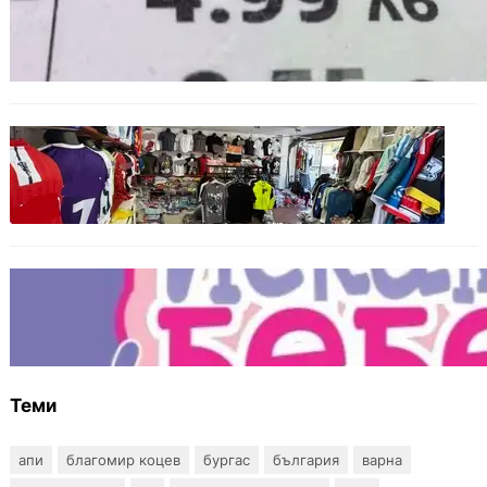
Левът изчезва от етикетите: Търговците
вече ще показват цените само в евро
БЪЛГАРИЯ
Иззеха фалшиви стоки за близо 650 000
евро при акция във Варна и „Златни
пясъци“
БЪЛГАРИЯ
Инвитро подкрепата под въпрос? „Искам
бебе“ се обяви срещу прехвърлянето на
Центъра към НЗОК
Теми
апи
благомир коцев
бургас
българия
варна