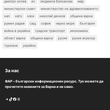
дмитро колев
ес
людмила балканова
мвр
министерски съвет
министерство на здравеопазването
нап
нато
нзок
николай денков
община варна
румен радев
сащ
софия
черно море
българия
война в украйна
градски транспорт
икономика
област варна
община варна
русия
русия агресор
туризъм
украйна
За нас
ФАР – български информационен ресурс. Тук можете да
прочетете новините за Варна и не само.
Telegram
TikTok
Facebook
Threads