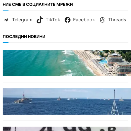
НИЕ СМЕ В СОЦИАЛНИТЕ МРЕЖИ
Telegram
TikTok
Facebook
Threads
ПОСЛЕДНИ НОВИНИ
ИКОНОМИКА
Интерактивна карта показва всички водни
бази по Черноморието
БЪЛГАРИЯ
Нов минен ловец за българския флот
пристига до края на годината
БЪЛГАРИЯ