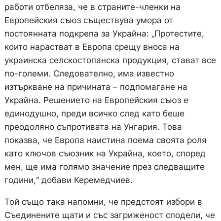
работи отбеляза, че в страните-членки на
Европейския съюз съществува умора от
постоянната подкрепа за Украйна: „Протестите,
които нарастват в Европа срещу вноса на
украинска селскостопанска продукция, стават все
по-големи. Следователно, има известно
изтъркване на причината – подпомагане на
Украйна. Решението на Европейския съюз е
единодушно, преди всичко след като беше
преодоляно съпротивата на Унгария. Това
показва, че Европа наистина поема своята роля
като ключов съюзник на Украйна, което, според
мен, ще има голямо значение през следващите
години,“ добави Керемедчиев.
Той също така напомни, че предстоят избори в
Съединените щати и със загриженост сподели, че