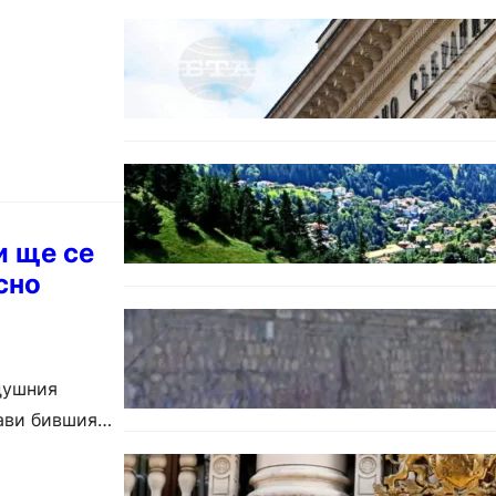
БЕЗ КАТЕГОРИЯ
Дрон се взриви край Кардам:
България търси отговори за
произхода му.
БЪЛГАРИЯ
Полицията алармира за нова
схема с фалшиви лечители и
„вълшебни“ мехлеми
и ще се
сно
БЪЛГАРИЯ
Ограничават движението по
улица „Вълноломна“ във Варна
душния
рави бившия
БЪЛГАРИЯ
Дрон навлезе в България край