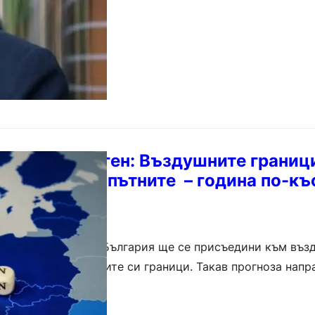
път към Шенген: Въздушните границ
 март, а сухопътните – година по-къ
ст, че през март, България ще се присъедини към въз
на – и със сухопътните си граници. Такав прогноза нап
министър Милен Керемедчиев…