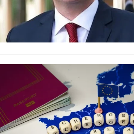
България на 
отворят през
България
–
19.12.2023
Има висока вероятно
Шенген, а след годи
заместник-външен 