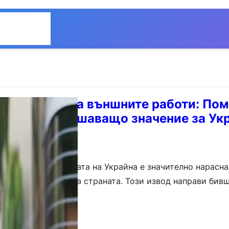
Общество
Мнения
-министър на външните работи: По
съюз е от решаващо значение за Ук
ия съюз в подкрепата на Украйна е значително нарасна
 за оцеляването на страната. Този извод направи бив
 на външните работи Милен Керемедчиев…