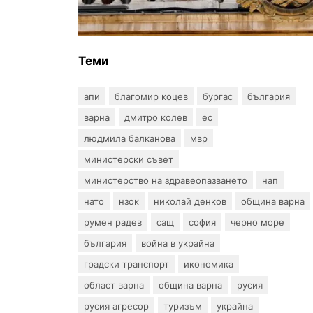
границата с Румъния
Теми
апи
благомир коцев
бургас
българия
варна
дмитро колев
ес
людмила балканова
мвр
министерски съвет
министерство на здравеопазването
нап
нато
нзок
николай денков
община варна
румен радев
сащ
софия
черно море
българия
война в украйна
градски транспорт
икономика
област варна
община варна
русия
русия агресор
туризъм
украйна