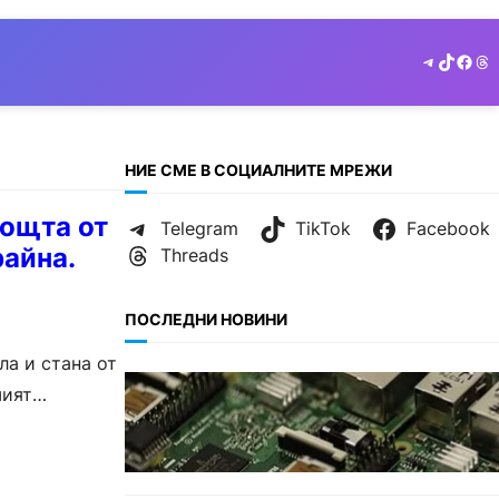
Telegram
TikTok
Face
Th
НИЕ СМЕ В СОЦИАЛНИТЕ МРЕЖИ
мощта от
Telegram
TikTok
Facebook
райна.
Threads
ПОСЛЕДНИ НОВИНИ
ла и стана от
ИКОНОМИКА
шият
Кои българи се осигуряват на
новия таван от 2300 евро.