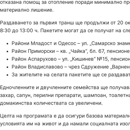
отказана помощ за отопление поради минимално пре
материално лишение.
Раздаването за първия транш ще продължи от 20 ок
8:30 до 13:00 ч. Пакетите могат да се получат на с
Райони Младост и Одесос – ул. „Самарско знам
Район Приморски – кв. „Чайка“, бл. 67, пенсионе
Район Аспарухово – ул. „Кишинев“ №15, пенсион
Район Владиславово – чрез Сдружение „Варнен
За жителите на селата пакетите ще се раздават
Едночленните и двучленните семейства ще получава
захар, сапун, перилни препарати, шампоан, тоалетна
домакинства количествата са увеличени.
Целта на програмата е да осигури базова материалн
условията им на живот и да намали социалната изо