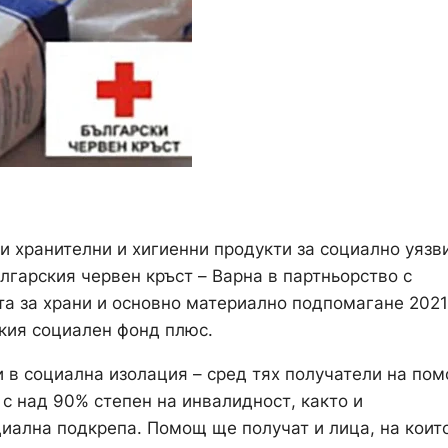
и хранителни и хигиенни продукти за социално уязв
лгарския червен кръст – Варна в партньорство с
а за храни и основно материално подпомагане 2021
ския социален фонд плюс.
и в социална изолация – сред тях получатели на по
 с над 90% степен на инвалидност, както и
иална подкрепа. Помощ ще получат и лица, на коит