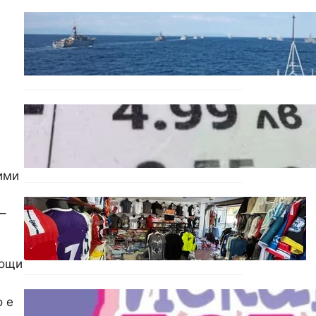
БЪЛГАРИЯ
Нов минен ловец за
българския флот пристига
до края на годината
БЪЛГАРИЯ
Левът изчезва от
етикетите: Търговците
вече ще показват цените
само в евро
ими
БЪЛГАРИЯ
–
Иззеха фалшиви стоки за
близо 650 000 евро при
акция във Варна и „Златни
пясъци“
мощи
БЪЛГАРИЯ
о е
Инвитро подкрепата под