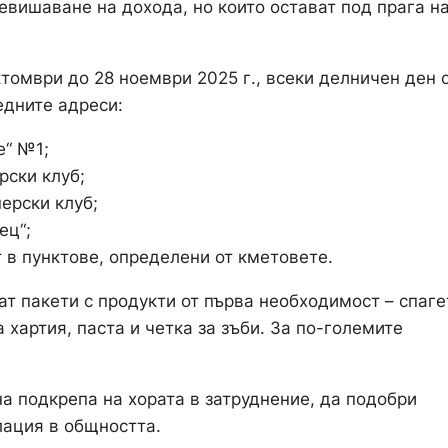
вишаване на дохода, но които остават под прага н
томври до 28 ноември 2025 г., всеки делничен ден 
ледните адреси:
е“ №1;
рски клуб;
ерски клуб;
ец“;
 в пунктове, определени от кметовете.
т пакети с продукти от първа необходимост – спаге
 хартия, паста и четка за зъби. За по-големите
а подкрепа на хората в затруднение, да подобри
лация в общността.