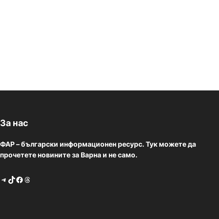
За нас
ФАР – български информационен ресурс. Тук можете да
прочетете новините за Варна и не само.
Telegram
TikTok
Facebook
Threads