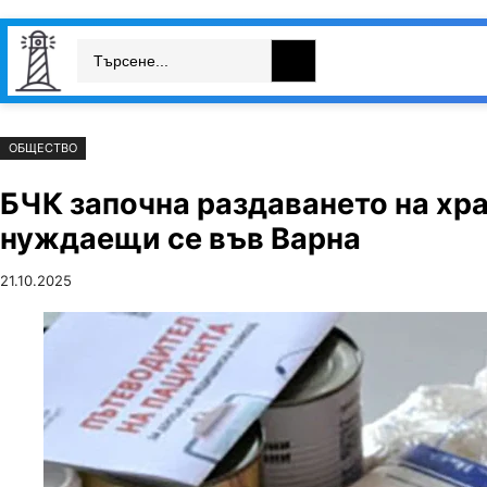
Към
Skip
Search
съдържанието
to
България
Свят
Икономика
cont
ОБЩЕСТВО
БЧК започна раздаването на хра
нуждаещи се във Варна
21.10.2025