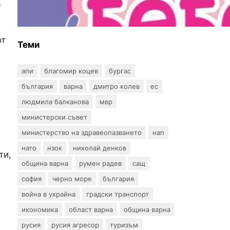
а
въпрос? „Искам бебе“ се
обяви срещу
прехвърлянето на Центъра
към НЗОК
от
Теми
апи
благомир коцев
бургас
българия
варна
дмитро колев
ес
людмила балканова
мвр
министерски съвет
министерство на здравеопазването
нап
нато
нзок
николай денков
ти,
община варна
румен радев
сащ
софия
черно море
българия
война в украйна
градски транспорт
икономика
област варна
община варна
русия
русия агресор
туризъм