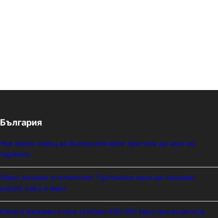
България
Нов минен ловец за българския флот пристига до края на
годината
Левът изчезва от етикетите: Търговците вече ще показват
цените само в евро
Иззеха фалшиви стоки за близо 650 000 евро при акция във