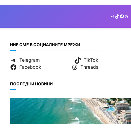
Telegram
TikTok
Face
Th
НИЕ СМЕ В СОЦИАЛНИТЕ МРЕЖИ
Telegram
TikTok
Facebook
Threads
ПОСЛЕДНИ НОВИНИ
ИКОНОМИКА
Интерактивна карта
показва всички водни бази
по Черноморието