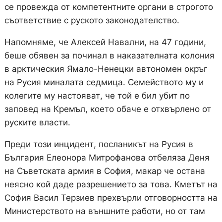
се провежда от компетентните органи в строгото
съответствие с руското законодателство.
Напомняме, че Алексей Навални, на 47 години,
беше обявен за починал в наказателната колония
в арктическия Ямало-Ненецки автономен окръг
на Русия миналата седмица. Семейството му и
колегите му настояват, че той е бил убит по
заповед на Кремъл, което обаче е отхвърлено от
руските власти.
Преди този инцидент, посланикът на Русия в
България Елеонора Митрофанова отбеляза Деня
на Съветската армия в София, макар че остана
неясно кой даде разрешението за това. Кметът на
София Васил Терзиев прехвърли отговорността на
Министерството на външните работи, но от там