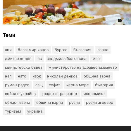
БЪЛГАРИЯ
От август се променят осигурителните
вноски за седем икономически дейности
Теми
апи
благомир коцев
бургас
българия
варна
дмитро колев
ес
людмила балканова
мвр
министерски съвет
министерство на здравеопазването
нап
нато
нзок
николай денков
община варна
румен радев
сащ
софия
черно море
българия
война в украйна
градски транспорт
икономика
област варна
община варна
русия
русия агресор
туризъм
украйна