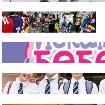
БЪЛГАРИЯ
Иззеха фалшиви стоки за близо 650 000
евро при акция във Варна и „Златни
пясъци“
БЪЛГАРИЯ
Инвитро подкрепата под въпрос? „Искам
бебе“ се обяви срещу прехвърлянето на
Центъра към НЗОК
ИКОНОМИКА
Колко ще струват училищните униформи
във Варна тази година