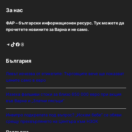
За нас
ФАР – български информационен ресурс. Тук можете да
прочетете новините за Варна и не само.
Telegram
TikTok
Facebook
Threads
България
Левът изчезва от етикетите: Търговците вече ще показват
цените само в евро
Иззеха фалшиви стоки за близо 650 000 евро при акция
във Варна и „Златни пясъци“
Инвитро подкрепата под въпрос? „Искам бебе“ се обяви
срещу прехвърлянето на Центъра към НЗОК
Поддържа