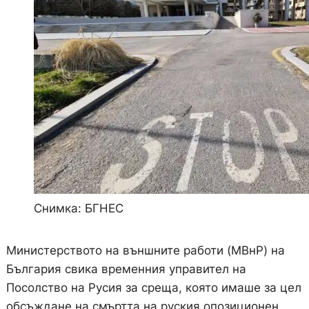
Снимка: БГНЕС
Министерството на външните работи (МВнР) на
България свика временния управител на
Посолство на Русия за среща, която имаше за цел
обсъждане на смъртта на руския опозиционен