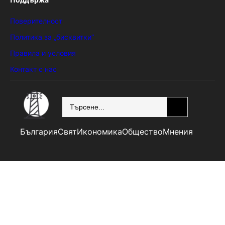
Поверителност
Политика за „бисквитки“
Правила и условия
Контакт с нас
SEARCH
България
Свят
Икономика
Общество
Мнения