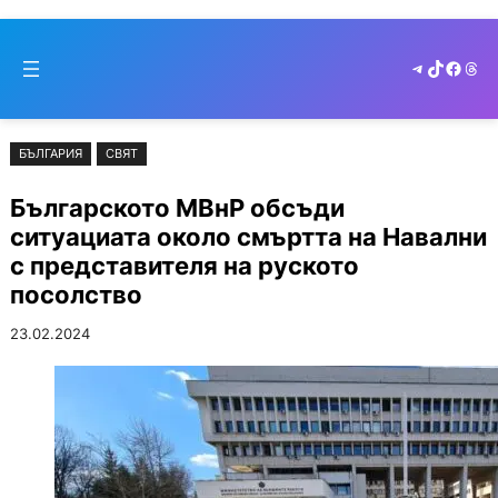
Към
Skip
съдържанието
to
Telegram
TikTok
Faceb
Thr
cont
БЪЛГАРИЯ
СВЯТ
Българското МВнР обсъди
ситуациата около смъртта на Навални
с представителя на руското
посолство
23.02.2024