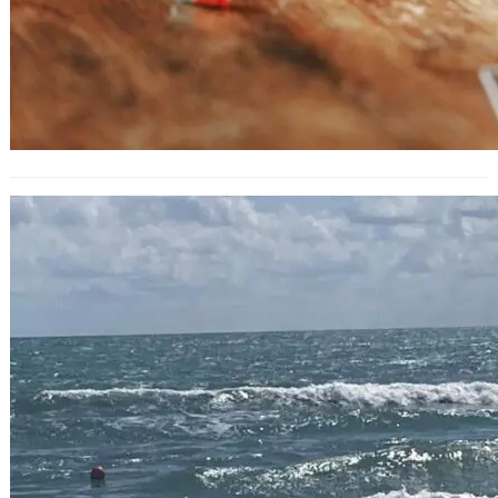
Мъж почина на плаж в „Св. св.
Константин и Елена“ край Варна