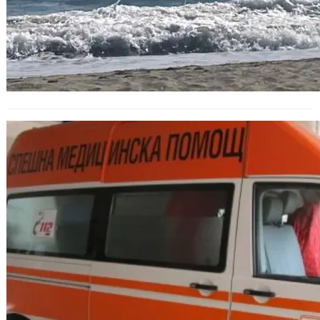
Полицията разследва смърт на
жена след падане от четвърти
етаж