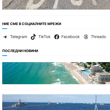
НИЕ СМЕ В СОЦИАЛНИТЕ МРЕЖИ
Telegram
TikTok
Facebook
Threads
ПОСЛЕДНИ НОВИНИ
ИКОНОМИКА
Интерактивна карта показва всички водни
бази по Черноморието
БЪЛГАРИЯ
Нов минен ловец за българския флот
пристига до края на годината