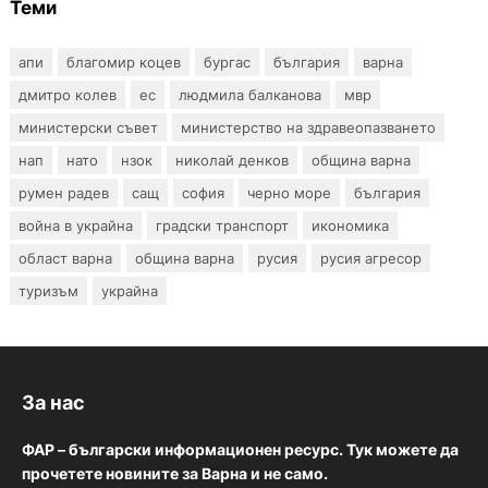
Теми
апи
благомир коцев
бургас
българия
варна
дмитро колев
ес
людмила балканова
мвр
министерски съвет
министерство на здравеопазването
нап
нато
нзок
николай денков
община варна
румен радев
сащ
софия
черно море
българия
война в украйна
градски транспорт
икономика
област варна
община варна
русия
русия агресор
туризъм
украйна
За нас
ФАР – български информационен ресурс. Тук можете да
прочетете новините за Варна и не само.