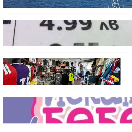
БЪЛГАРИЯ
Левът изчезва от етикетите: Търговците
вече ще показват цените само в евро
БЪЛГАРИЯ
Иззеха фалшиви стоки за близо 650 000
евро при акция във Варна и „Златни
пясъци“
БЪЛГАРИЯ
Инвитро подкрепата под въпрос? „Искам
бебе“ се обяви срещу прехвърлянето на
Центъра към НЗОК