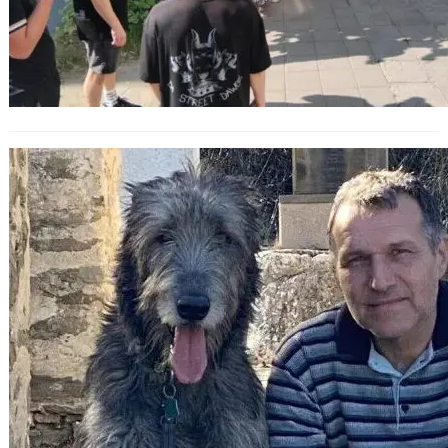
Израел промени версията си за
смъртта на българския служител
на ООН в Газа