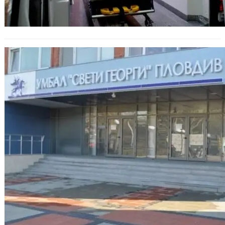
Смъртта на британски гражданин в
пловдивска болница подлежи на
разследване след инцидент с
охраната.