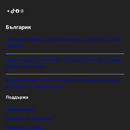
Telegram
TikTok
Facebook
Threads
България
Нов минен ловец за българския флот пристига до края на
годината
Левът изчезва от етикетите: Търговците вече ще показват
цените само в евро
Иззеха фалшиви стоки за близо 650 000 евро при акция
във Варна и „Златни пясъци“
Поддържа
Поверителност
Политика за „бисквитки“
Правила и условия