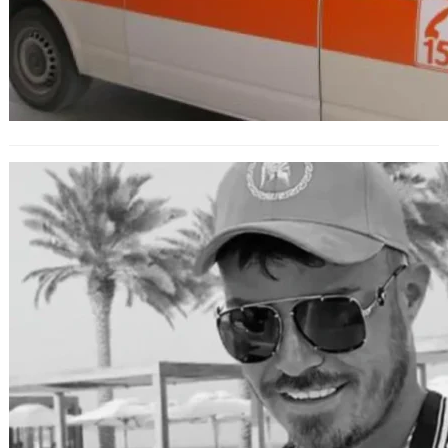
Причината за смъртта на Явор
Георгиев – тежка интоксикация с
кокаин и алкохол