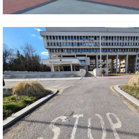
Българското МВнР обсъди
ситуациата около смъртта на
Навални с представителя на
руското посолство