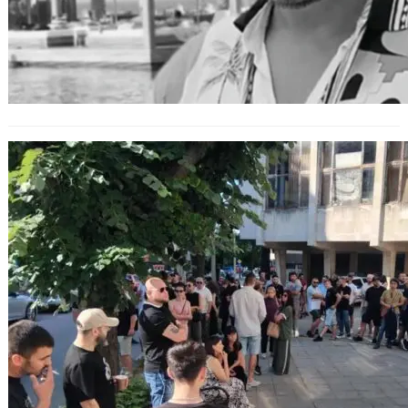
Протест във Варна след смъртта на
млад мъж – близки настояват за
отговори