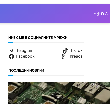
Telegram
TikTok
Face
Th
НИЕ СМЕ В СОЦИАЛНИТЕ МРЕЖИ
Telegram
TikTok
Facebook
Threads
ПОСЛЕДНИ НОВИНИ
ИКОНОМИКА
Кои българи се осигуряват
на новия таван от 2300
евро.