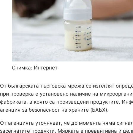
Снимка: Интернет
От българската търговска мрежа се изтеглят опреде
при проверка е установено наличие на микроорган
фабриката, в която са произведени продуктите. Ин
агенция за безопасност на храните (БАБХ).
От агенцията уточняват, че до момента няма сигна
засегнатите продукти. Мярката е превантивна и цел