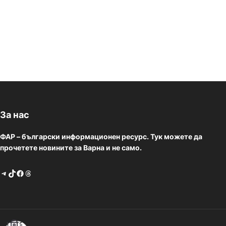
За нас
ФАР – български информационен ресурс. Тук можете да
прочетете новините за Варна и не само.
Telegram
TikTok
Facebook
Threads