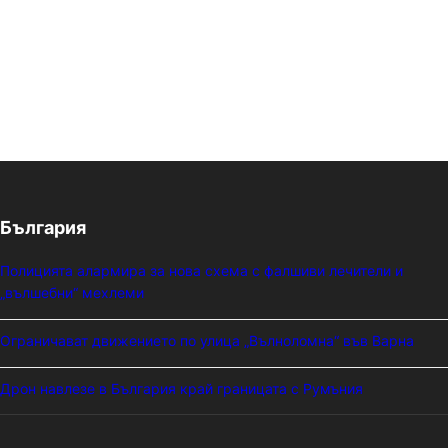
България
Полицията алармира за нова схема с фалшиви лечители и
„вълшебни“ мехлеми
Ограничават движението по улица „Вълноломна“ във Варна
Дрон навлезе в България край границата с Румъния