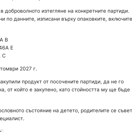
 в доброволното изтегляне на конкретните партиди.
ни по данните, изписани върху опаковките, включит
A B
46A E
 C
ктомври 2027 г.
акупили продукт от посочените партиди, да не го
а, от който е закупено, като стойността му ще бъде
ословното състояние на детето, родителите се съве
пециалист.
И