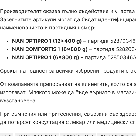
Производителят оказва пълно съдействие и участва
Засегнатите артикули могат да бъдат идентифицира
наименованието и партидния номер:
NAN OPTIPRO 1 (12×400 g)
– партида 52870346
NAN COMFORTIS 1 (6×800 g)
– партида 528203
NAN OPTIPRO 1 (6×800 g)
– партида 52850346A
Срокът на годност за всички изброени продукти е о
От компанията препоръчват на клиентите, които са з
използват. Млякото може да бъде върнато в магазин
възстановена.
При съмнения или притеснения, свързани със здрав
да потърсят консултация с лекар или медицински с
БАБХ
ИЗТЕГЛЯНЕ ОТ ПАЗАРА
МЛЯКО ЗА БЕБЕТА
ПРЕВАНТИВНИ МЕРК