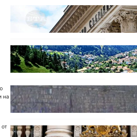
БЕЗ КАТЕГОРИЯ
Дрон се взриви край
Кардам: България търси
отговори за произхода му.
БЪЛГАРИЯ
Полицията алармира за
нова схема с фалшиви
лечители и „вълшебни“
мехлеми
о
БЪЛГАРИЯ
Ограничават движението
и на
по улица „Вълноломна“ във
Варна
 от
БЪЛГАРИЯ
Дрон навлезе в България