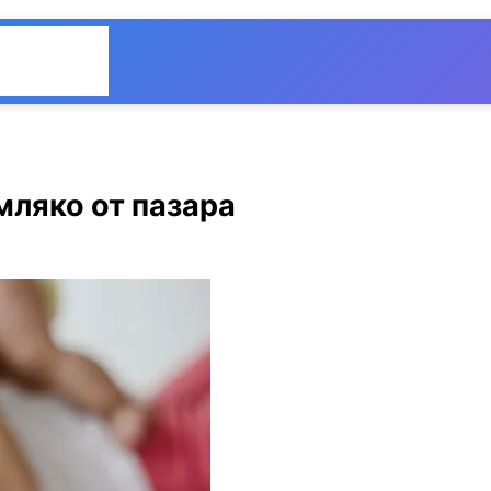
Общество
Мнения
мляко от пазара