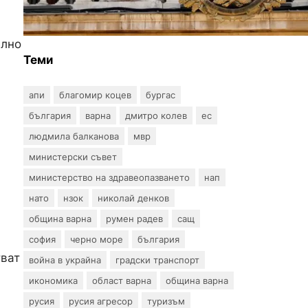
край границата с Румъния
елно
Теми
апи
благомир коцев
бургас
българия
варна
дмитро колев
ес
людмила балканова
мвр
министерски съвет
министерство на здравеопазването
нап
нато
нзок
николай денков
община варна
румен радев
сащ
софия
черно море
българия
тват
война в украйна
градски транспорт
икономика
област варна
община варна
русия
русия агресор
туризъм