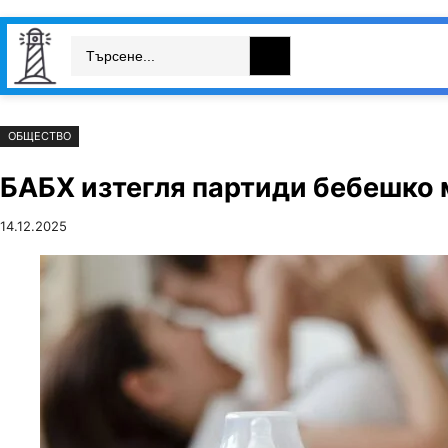
Към
Skip
Search
съдържанието
to
България
Свят
Икономика
cont
ОБЩЕСТВО
БАБХ изтегля партиди бебешко 
14.12.2025