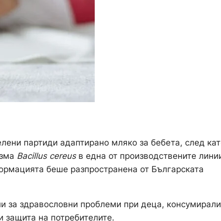
лени партиди адаптирано мляко за бебета, след кат
изма
Bacillus cereus
в една от производствените лини
формацията беше разпространена от Българската
ли за здравословни проблеми при деца, консумирали
и защита на потребителите.