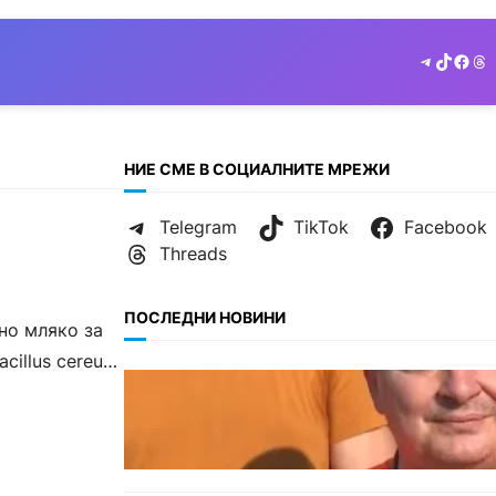
Telegram
TikTok
Face
Th
НИЕ СМЕ В СОЦИАЛНИТЕ МРЕЖИ
Telegram
TikTok
Facebook
Threads
ПОСЛЕДНИ НОВИНИ
но мляко за
cillus cereus
БЪЛГАРИЯ
МЗХ: Ловните билети ще
могат да се издават онлайн