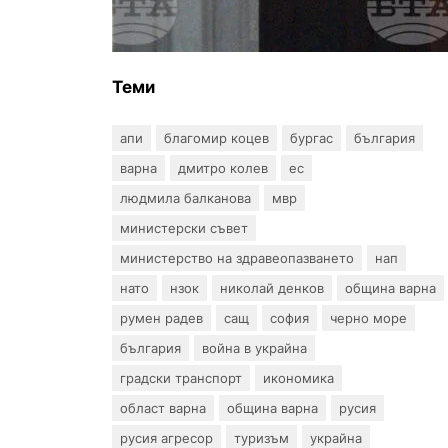
създаването на
Военноморските сили
Теми
апи
благомир коцев
бургас
българия
варна
дмитро колев
ес
людмила балканова
мвр
министерски съвет
министерство на здравеопазването
нап
нато
нзок
николай денков
община варна
румен радев
сащ
софия
черно море
българия
война в украйна
градски транспорт
икономика
област варна
община варна
русия
русия агресор
туризъм
украйна