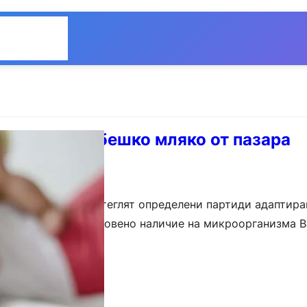
Общество
Мнения
 партиди бебешко мляко от пазара
овска мрежа се изтеглят определени партиди адаптира
ри проверка е установено наличие на микроорганизма Ba
твените линии на фабриката,…