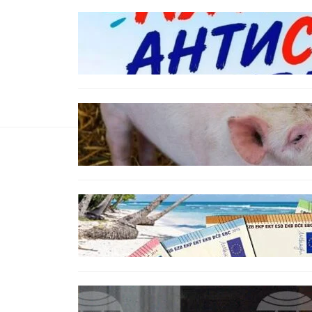
БЪЛГАРИЯ
Варна предлага безплатни и
анонимни тестове за ХИВ и
други инфекции през август
ОБЩЕСТВО
Тревога във Варненско:
Африканска чума по свинете е
открита край Гроздьово
ИКОНОМИКА
Край на цените в две валути:
От 9 август етикетите ще са
само в евро.
БЪЛГАРИЯ
Варна отбелязва 147 години от