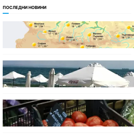
ПОСЛЕДНИ НОВИНИ
БЪЛГАРИЯ
Горещ старт на седмицата: до 35° и
спокойно море
БЪЛГАРИЯ
Хотелиер: Цените по Черноморието са се
увеличили с до 30%, туристите са по-малко
ИКОНОМИКА
Пазарът се раздвижи: зеленчуци и основни
храни сменят цените си