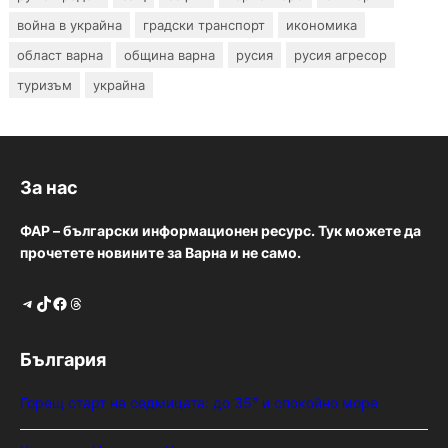
война в украйна
градски транспорт
икономика
област варна
община варна
русия
русия агресор
туризъм
украйна
За нас
ФАР – български информационен ресурс. Тук можете да
прочетете новините за Варна и не само.
Telegram
TikTok
Facebook
Threads
България
Горещ старт на седмицата: до 35° и спокойно море