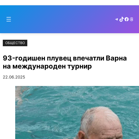
Към
Skip
съдържанието
to
Telegram
TikTok
Faceb
Thr
cont
ОБЩЕСТВО
93-годишен плувец впечатли Варна
на международен турнир
22.06.2025