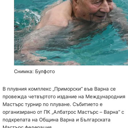
Снимка: Булфото
В плувния комплекс „Приморски“ във Варна се
провежда четвъртото издание на Международния
Мастърс турнир по плуване. Събитието е
организирано от ПК „Албатрос Мастърс – Варна“ с
подкрепата на Община Варна и Българската
Мастърс федерация.