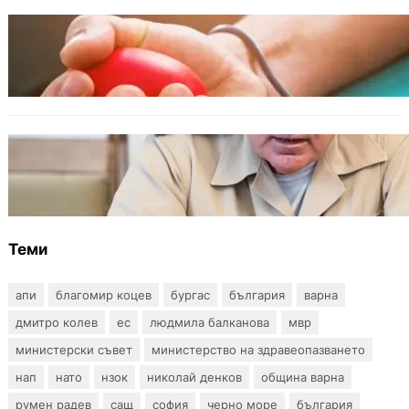
ОБЩЕСТВО
Варна има спешна нужда от кръводарители
с кръвна група 0+
БЪЛГАРИЯ
Ефтимов: Няма преднамерени действия
срещу България, дронът край Кардам е бил
примамка
Теми
апи
благомир коцев
бургас
българия
варна
дмитро колев
ес
людмила балканова
мвр
министерски съвет
министерство на здравеопазването
нап
нато
нзок
николай денков
община варна
румен радев
сащ
софия
черно море
българия